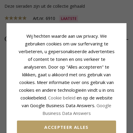
Deze sieraden zijn uit de collectie gehaald
Art.nr.
6910
LAATSTE
Wij hechten waarde aan uw privacy. We
1419,-
CHANTI prijs
gebruiken cookies om uw surfervaring te
verbeteren, u gepersonaliseerde advertenties
of content te tonen en ons verkeer te
analyseren. Door op "Alles accepteren" te
Productinformatie
Afmeting
Bijvoeglijk Naamwoord:
20 mm
Diameter:
20 mm
klikken, gaat u akkoord met ons gebruik van
Vorm:
BNH
Breedte:
2,2 mm
cookies. Meer informatie over ons gebruik van
Oorbellen:
Creool
Levertijd
cookies en andere technologieën vindt u in ons
Edelmetaal:
14 Karaat Witgoud
Levertijd:
4-5 Weekdagen
Oppervlak:
Glanzend
cookiebeleid.
Cookie beleid
en op de website
Sluiting:
Crack
van Google Business Data Answers.
Google
Business Data Answers
MEEST POPULAIRE PRODUCTEN IN
CATEGORIE
ACCEPTEER ALLES