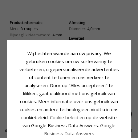
Productinformatie
Afmeting
Merk:
Scrouples
Diameter:
4,0 mm
Bijvoeglijk Naamwoord:
4 mm
Levertijd
Vorm:
Rond
Levertijd:
4-5 Weekdagen
Steen:
Parel
Wij hechten waarde aan uw privacy. We
Type:
Oorbellen
Edelmetaal:
Zilver
gebruiken cookies om uw surfervaring te
Oppervlak:
Glanzend
verbeteren, u gepersonaliseerde advertenties
of content te tonen en ons verkeer te
KLANTEN KOPEN OOK
analyseren. Door op "Alles accepteren" te
klikken, gaat u akkoord met ons gebruik van
cookies. Meer informatie over ons gebruik van
cookies en andere technologieën vindt u in ons
cookiebeleid.
Cookie beleid
en op de website
van Google Business Data Answers.
Google
6 mm scrouples parel
50 CM parel snoer
5-5,5 mm grijs parel
Business Data Answers
oorbellen in zilver
met zoetwaterparel.
oorstekers in zilver
31,-
64,-
32,-
CHANTI prijs
CHANTI prijs
CHANTI prijs