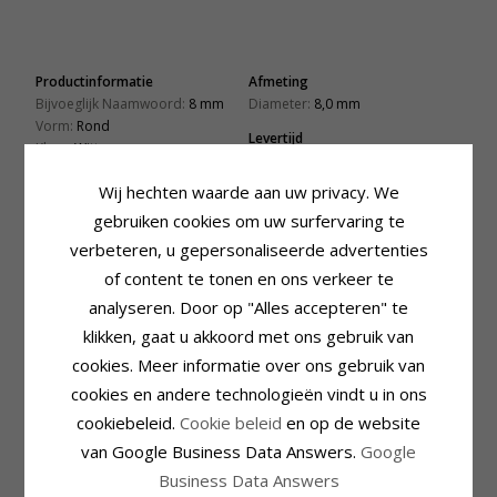
Productinformatie
Afmeting
Bijvoeglijk Naamwoord:
8 mm
Diameter:
8,0 mm
Vorm:
Rond
Levertijd
Kleur:
Witte
Levertijd:
4-5 Weekdagen
Steen:
Parel
Wij hechten waarde aan uw privacy. We
Oorbellen:
Oorsteker
Edelmetaal:
Zilver
gebruiken cookies om uw surfervaring te
Oppervlak:
Glanzend
verbeteren, u gepersonaliseerde advertenties
of content te tonen en ons verkeer te
KLANTEN KOPEN OOK
analyseren. Door op "Alles accepteren" te
klikken, gaat u akkoord met ons gebruik van
cookies. Meer informatie over ons gebruik van
cookies en andere technologieën vindt u in ons
cookiebeleid.
Cookie beleid
en op de website
van Google Business Data Answers.
Google
3 mm Støvring
6 mm rond witte
4 mm rond witte
Business Data Answers
Design oorbellen in
parel oorsteker in
parel oorbellen in
14,-
22,-
23,-
CHANTI prijs
CHANTI prijs
CHANTI prijs