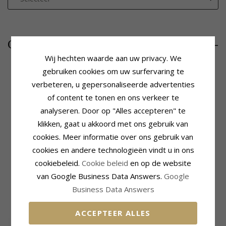
1265,-
CHANTI prijs
Wij hechten waarde aan uw privacy. We
gebruiken cookies om uw surfervaring te
verbeteren, u gepersonaliseerde advertenties
Productinformatie
Steen
of content te tonen en ons verkeer te
Bijvoeglijk Naamwoord:
Aantal:
11
analyseren. Door op "Alles accepteren" te
Bestelde Artikel -
Slijpsel:
Briljantgeslepen
Ring:
Diamant Ring
Steen:
Diamant
klikken, gaat u akkoord met ons gebruik van
Karaat:
14
Diamant Kleur:
Wesselton
cookies. Meer informatie over ons gebruik van
Edelmetaal:
Witgoud
Diamant Helderheid:
Si
cookies en andere technologieën vindt u in ons
Oppervlak:
Glanzend
Caraat:
0,33
cookiebeleid.
Cookie beleid
en op de website
Ring
Zetting
van Google Business Data Answers.
Google
Business Data Answers
MEEST POPULAIRE PRODUCTEN IN
CATEGORIE
ACCEPTEER ALLES
SALE
50%