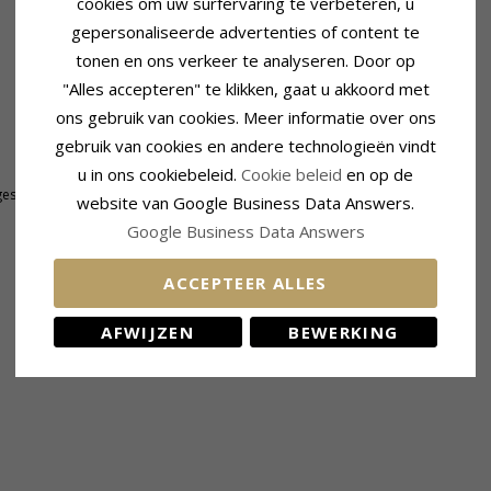
cookies om uw surfervaring te verbeteren, u
gepersonaliseerde advertenties of content te
tonen en ons verkeer te analyseren. Door op
"Alles accepteren" te klikken, gaat u akkoord met
ons gebruik van cookies. Meer informatie over ons
gebruik van cookies en andere technologieën vindt
Afmeting
u in ons cookiebeleid.
Cookie beleid
en op de
Lengte Incl. Haakje:
34,0 mm
geslepen
Breedte:
18,0 mm
website van Google Business Data Answers.
Google Business Data Answers
ACCEPTEER ALLES
KLANTEN KOPEN OOK
AFWIJZEN
BEWERKING