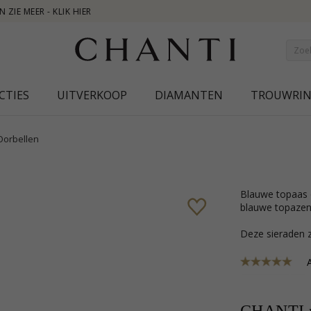
NEW
CTIES
UITVERKOOP
DIAMANTEN
TROUWRI
Oorbellen
blauwe topaas oorbellen in zilver met glanzend oppervlak en 2 facetgeslepen
blauwe topazen
Deze sieraden z
A