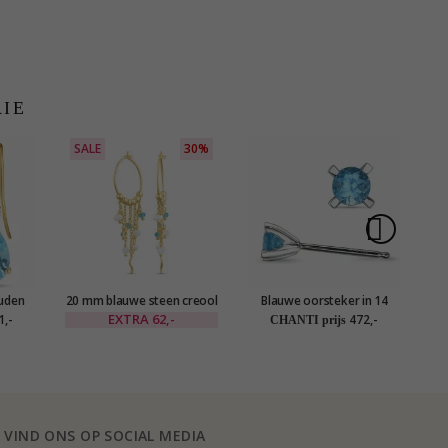
RIE
SALE
30%
uden
20 mm blauwe steen creool
Blauwe oorsteker in 14
Dr
at goud
in verguld sterlingzilver -
karaat witgoud met
EXTRA
62,-
1,-
472,-
CHANTI prijs
aas en
Loom Stones
topazen
ction
z
VIND ONS OP SOCIAL MEDIA