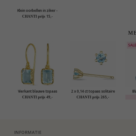
Klein oorbellen in zilver -
Little Ones
15,-
CHANTI prijs
ME
SAL
Vierkant blauwe topaas
2 x 0,14 ct topaas solitaire
Bl
oorbellen in verguld zilver -
oorbel in 9 karaat goud
oorha
49,-
265,-
CHANTI prijs
CHANTI prijs
Loom Stones
met topaas
INFORMATIE