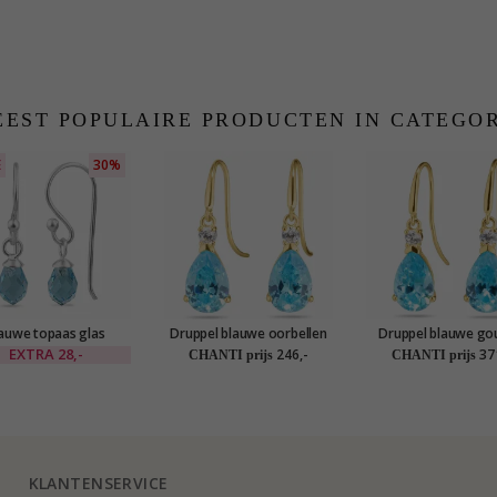
EST POPULAIRE PRODUCTEN IN CATEGO
E
30%
auwe topaas glas
Druppel blauwe oorbellen
Druppel blauwe go
nger in zilver - Loom
in 9 karaat goud met
oorbellen in 14 kara
EXTRA
28,-
246,-
37
CHANTI prijs
CHANTI prijs
Stones
zirkoon en syntetische
met syntetische top
topaas - Gold Collection
zirkoon - Gold Colle
KLANTENSERVICE