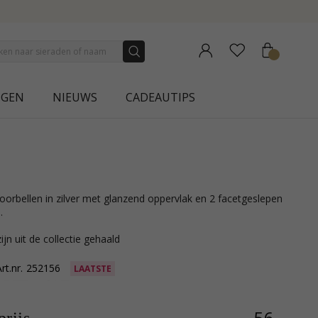
 COLLECTION | AURA
NGEN
NIEUWS
CADEAUTIPS
.
ijn uit de collectie gehaald
rt.nr.
252156
LAATSTE
56,-