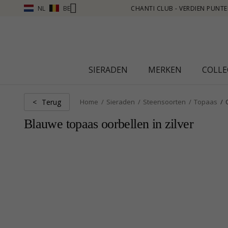
NL
BE
VERDIEN PUNTEN ZIE MEER - KLIK HIER
SIERADEN
MERKEN
COLLE
Terug
<
Home
Sieraden
Steensoorten
Topaas
Blauwe topaas oorbellen in zilver