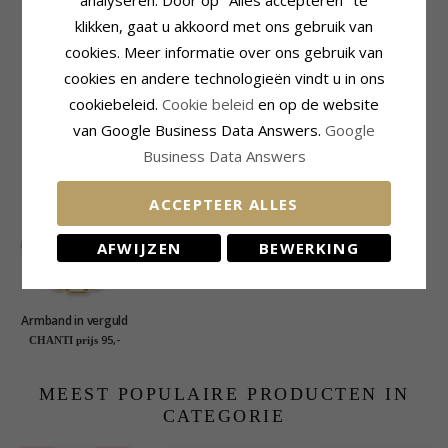
analyseren. Door op "Alles accepteren" te
Lengte Excl. Bijl:
5,7 mm
klikken, gaat u akkoord met ons gebruik van
Breedte:
5,7 mm
cookies. Meer informatie over ons gebruik van
Diepte:
4,0 mm
cookies en andere technologieën vindt u in ons
Levertijd
cookiebeleid.
Cookie beleid
en op de website
Levertijd:
4-5 Weekdagen
van Google Business Data Answers.
Google
Business Data Answers
KLANTEN KOPEN OOK
ACCEPTEER ALLES
AFWIJZEN
BEWERKING
Armband in verguld
sterlingzilver x 6,3
95,-
CHANTI prijs
mm
MEEST POPULAIRE PRODUCTEN IN
CATEGORIE