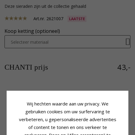
Deze sieraden zijn uit de collectie gehaald
Art.nr.
2621007
LAATSTE
Koop ketting (optioneel)
Selecteer materiaal
43,-
CHANTI prijs
Productinformatie
Steen
Kleur:
Blauwe
Aantal:
1
Wij hechten waarde aan uw privacy. We
Steen:
Topaas
Slijpsel:
Facetgeslepen
gebruiken cookies om uw surfervaring te
Hanger:
Solitaire Hanger
Kleur:
Blauwe
verbeteren, u gepersonaliseerde advertenties
Edelmetaal:
Verguld Sterlingzilver
Steen:
Topaas
Oppervlak:
Glanzend
of content te tonen en ons verkeer te
Zetting
Lengte:
14,3 mm