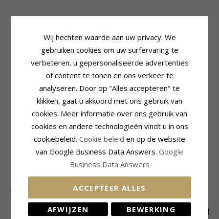
Productinformatie
Steen
Wij hechten waarde aan uw privacy. We
Vorm:
Bloem
Aantal:
2
gebruiken cookies om uw surfervaring te
Oorbellen:
Oorsteker
Slijpsel:
Cabochongeslepen
verbeteren, u gepersonaliseerde advertenties
Edelmetaal:
Kleur:
Rode
Geoxideerd Sterlingzilver
of content te tonen en ons verkeer te
Steen:
Carneliaan
Oppervlak:
Glanzend
analyseren. Door op "Alles accepteren" te
Afmeting
Diameter:
11,0 mm
klikken, gaat u akkoord met ons gebruik van
cookies. Meer informatie over ons gebruik van
Levertijd
Levertijd:
4-5 Weekdagen
cookies en andere technologieën vindt u in ons
cookiebeleid.
Cookie beleid
en op de website
MEEST POPULAIRE PRODUCTEN IN
van Google Business Data Answers.
Google
CATEGORIE
Business Data Answers
ACCEPTEER ALLES
AFWIJZEN
BEWERKING