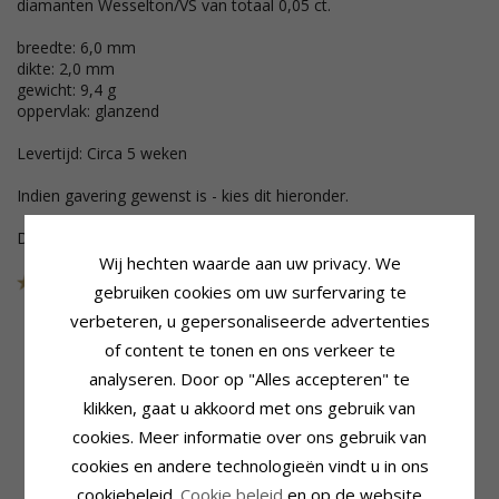
diamanten Wesselton/VS van totaal 0,05 ct.
breedte: 6,0 mm
dikte: 2,0 mm
gewicht: 9,4 g
oppervlak: glanzend
Levertijd: Circa 5 weken
Indien gavering gewenst is - kies dit hieronder.
Deze sieraden zijn uit de collectie gehaald
Wij hechten waarde aan uw privacy. We
Art.nr.
47T200BW60
LAATSTE
gebruiken cookies om uw surfervaring te
verbeteren, u gepersonaliseerde advertenties
of content te tonen en ons verkeer te
analyseren. Door op "Alles accepteren" te
Productinformatie
Steen
Steen:
Diamant
Aantal:
1
klikken, gaat u akkoord met ons gebruik van
Ringtype:
Trouwring
Slijpsel:
Briljantgeslepen
cookies. Meer informatie over ons gebruik van
Karaat:
14
Steen:
Diamant
cookies en andere technologieën vindt u in ons
Edelmetaal:
Witgoud
Diamant Kleur:
Wesselton
cookiebeleid.
Cookie beleid
en op de website
Oppervlak:
Glanzend
Diamant Helderheid:
VS