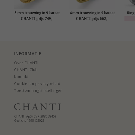
5 mm trouwring in 9 karaat
4 mm trouwring in 9 karaat
Ring 
goud
goud
749,-
662,-
CHANTI prijs
CHANTI prijs
INFORMATIE
Over CHANTI
CHANTI Club
Kontakt
Cookie- en privacybeleid
Toestemmingsinstellingen
CHANTI ApS (CVR 28863845)
Gesticht 1995 ©2026