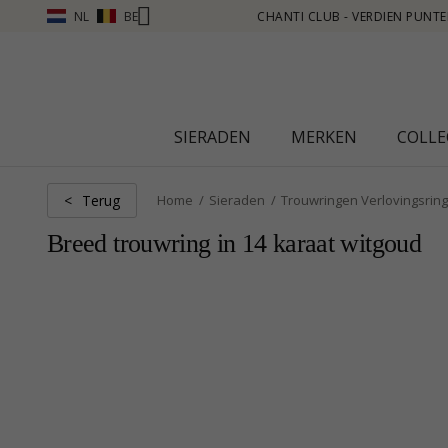
NL
BE
N PUNTEN ZIE MEER - KLIK HIER
SIERADEN
MERKEN
COLLE
Terug
<
Home
Sieraden
Trouwringen Verlovingsrin
Breed trouwring in 14 karaat witgoud