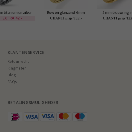
in titanium en zilver
Ruw en glanzend 4 mm
5 mm trouwring i
trouwring in 14 karaat
karaat goud
EXTRA
42,-
953,-
123
CHANTI prijs
CHANTI prijs
goud
KLANTENSERVICE
Retourrecht
Ringmaten
Blog
FAQs
BETALINGSMULIGHEDER