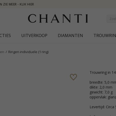
NEW COLL
CTIES
UITVERKOOP
DIAMANTEN
TROUWRI
gen
Ringen individuele (1 ring)
trouwring in 1
breedte: 5,0 m
dikte: 2,0 mm
gewicht: 7,0 g
oppervlak: glan
Levertijd: Circa