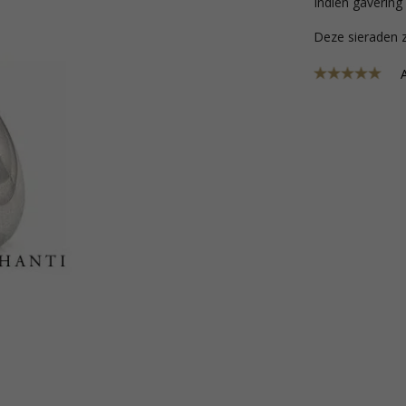
Indien gavering 
Deze sieraden z
A