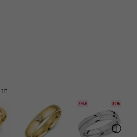
RIE
SALE
80%