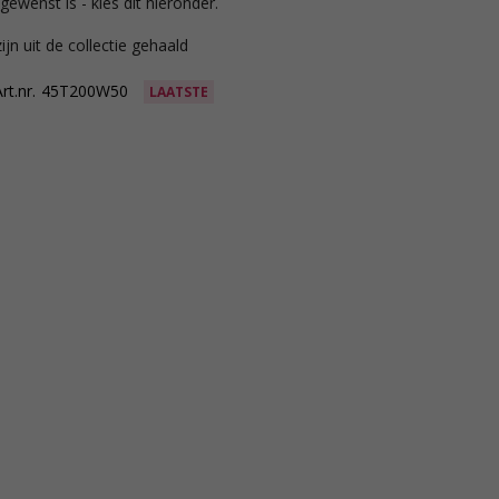
gewenst is - kies dit hieronder.
ijn uit de collectie gehaald
rt.nr.
45T200W50
LAATSTE