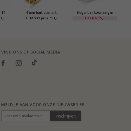
n 14
4 mm hart diamant
Elegant zirkoon ring in
5 
trouwring in 9 karaat goud
gerodineerd zilver
EXTRA
15,-
1,-
713,-
CHANTI prijs
0,01 ct
VIND ONS OP SOCIAL MEDIA
MELD JE AAN VOOR ONZE NIEUWSBRIEF
Inschrijven