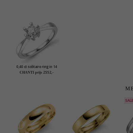
0,40 ct solitaire ring in 14
karaat witgoud
2552,-
CHANTI prijs
ME
SAL