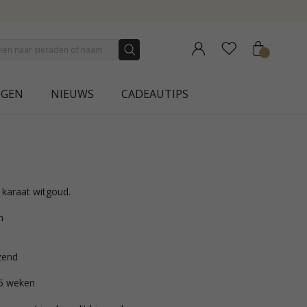
ECTION | AURA
NGEN
NIEUWS
CADEAUTIPS
4 karaat witgoud.
m
zend
 5 weken