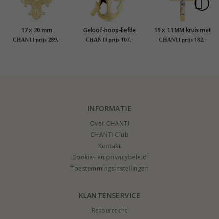
17 x 20 mm
Geloof-hoop-liefde
19 x 11 MM kruis met
dagmarkruis met
hanger in 9 karaat
Jezus hanger in 9
289,-
107,-
182,-
CHANTI prijs
CHANTI prijs
CHANTI prijs
onze vader in 8
goud - Amoré
karaat goud en
karaat goud - Amoré
witgoud
INFORMATIE
Over CHANTI
CHANTI Club
Kontakt
Cookie- en privacybeleid
Toestemmingsinstellingen
KLANTENSERVICE
Retourrecht