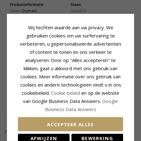
Productinformatie
Steen
Steen:
Diamant
Aantal:
1
Hanger:
Hanger
Slijpsel:
Briljantgeslepen
Karaat:
14
Steen:
Diamant
Wij hechten waarde aan uw privacy. We
Edelmetaal:
Goud
Diamant Kleur:
Wesselton
gebruiken cookies om uw surfervaring te
Oppervlak:
Glanzend
Diamant Helderheid:
Si
Caraat:
0,03
verbeteren, u gepersonaliseerde advertenties
of content te tonen en ons verkeer te
Zetting
Levertijd
Lengte Incl. Bijl:
23,0 mm
Levertijd:
4-5 Weekdagen
analyseren. Door op "Alles accepteren" te
Breedte:
15,5 mm
klikken, gaat u akkoord met ons gebruik van
Past Bij Gouden Ketting Met
Diepte:
1,9 mm
Breedte
cookies. Meer informatie over ons gebruik van
Venetiaans Max.:
1,2 mm
cookies en andere technologieën vindt u in ons
cookiebeleid.
Cookie beleid
en op de website
KLANTEN KOPEN OOK
van Google Business Data Answers.
Google
Business Data Answers
ACCEPTEER ALLES
AFWIJZEN
BEWERKING