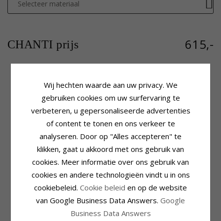
Selecteer materiaal
615,-
CHANTI prijs
Wij hechten waarde aan uw privacy. We
Productinformatie
Steen
gebruiken cookies om uw surfervaring te
Vorm:
Hart
Aantal:
2
verbeteren, u gepersonaliseerde advertenties
Steen:
Diamant
Slijpsel:
Briljantgeslepen
Hanger:
Hanger
Steen:
Diamant
of content te tonen en ons verkeer te
Edelmetaal:
Witgoud
Diamant Kleur:
Wesselton
analyseren. Door op "Alles accepteren" te
Karaat:
14
Diamant Helderheid:
Si
klikken, gaat u akkoord met ons gebruik van
Oppervlak:
Glanzend
Caraat:
0,07
cookies. Meer informatie over ons gebruik van
Zetting
Levertijd
cookies en andere technologieën vindt u in ons
Lengte Incl. Bijl:
21,4 mm
Levertijd:
4-5 Weekdagen
Breedte:
15,5 mm
cookiebeleid.
Cookie beleid
en op de website
Past Bij Gouden Ketting Met
Diepte:
1,8 mm
van Google Business Data Answers.
Google
Breedte
Slang Max.:
1,35 mm
Business Data Answers
Venetiaans Max.:
1,4 mm