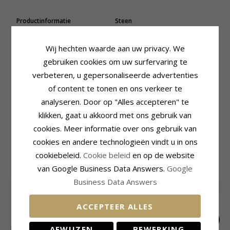
Productinformatie
Steen
Steen:
Diamant
Aantal:
15
Ring:
Mémoire Ring
Slijpsel:
Briljantgeslepen
Wij hechten waarde aan uw privacy. We
Karaat:
14
Steen:
Diamant
gebruiken cookies om uw surfervaring te
Edelmetaal:
Goud
Diamant Kleur:
Wesselton
Oppervlak:
Glanzend
Diamant Helderheid:
Si
verbeteren, u gepersonaliseerde advertenties
Caraat:
0,49
of content te tonen en ons verkeer te
Ring
analyseren. Door op "Alles accepteren" te
Breedte Bovenkant:
3,0 mm
klikken, gaat u akkoord met ons gebruik van
Breedte Onderkant:
2,4 mm
cookies. Meer informatie over ons gebruik van
Dikte Bovenkant:
2,4 mm
Dikte Onderkant:
1,3 mm
cookies en andere technologieën vindt u in ons
cookiebeleid.
Cookie beleid
en op de website
GERELATEERDE PRODUCTEN
van Google Business Data Answers.
Google
Business Data Answers
SALE
35%
ACCEPTEER ALLES
AFWIJZEN
BEWERKING