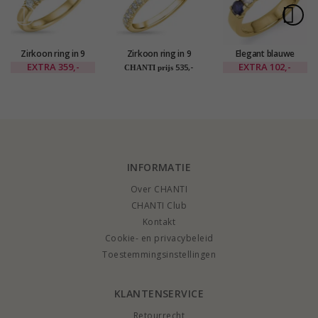
Zirkoon ring in 9
Zirkoon ring in 9
Elegant blauwe
karaat goud
karaat goud
zirkoon mémoire
EXTRA
359,-
EXTRA
102,-
535,-
CHANTI prijs
ring in verguld
sterlingzilver
INFORMATIE
Over CHANTI
CHANTI Club
Kontakt
Cookie- en privacybeleid
Toestemmingsinstellingen
KLANTENSERVICE
Retourrecht