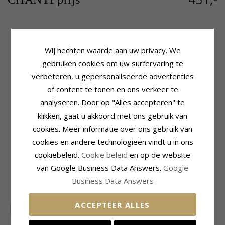
Productinformatie
Steen
Wij hechten waarde aan uw privacy. We
Steen:
Diamant
Aantal:
4
gebruiken cookies om uw surfervaring te
Oorbellen:
Oorsteker
Slijpsel:
Briljantgeslepen
verbeteren, u gepersonaliseerde advertenties
Edelmetaal:
Steen:
Diamant
14 Karaat Goud En Witgoud
Diamant Kleur:
Wesselton
of content te tonen en ons verkeer te
Oppervlak:
Glanzend
Diamant Helderheid:
Si
analyseren. Door op "Alles accepteren" te
Caraat:
0,10
klikken, gaat u akkoord met ons gebruik van
Afmeting
Levertijd
cookies. Meer informatie over ons gebruik van
Lengte:
9,0 mm
Levertijd:
4-5 Weekdagen
cookies en andere technologieën vindt u in ons
Breedte:
4,5 mm
Diepte:
1,8 mm
cookiebeleid.
Cookie beleid
en op de website
van Google Business Data Answers.
Google
MEEST POPULAIRE PRODUCTEN IN
Business Data Answers
CATEGORIE
ACCEPTEER ALLES
SALE
30%