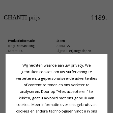
1189,-
CHANTI prijs
Productinformatie
Steen
Ring:
Diamant Ring
Aantal:
27
Karaat:
14
Slijpsel:
Briljantgeslepen
Edelmetaal:
Witgoud
Steen:
Diamant
Oppervlak:
Glanzend
Diamant Kleur:
Wesselton
Wij hechten waarde aan uw privacy. We
Diamant Helderheid:
Si
Caraat:
0,18
gebruiken cookies om uw surfervaring te
verbeteren, u gepersonaliseerde advertenties
Ring
Zetting
of content te tonen en ons verkeer te
Levertijd
analyseren. Door op "Alles accepteren" te
Maat In Voorraad:
4-5 Weekdagen
klikken, gaat u akkoord met ons gebruik van
cookies. Meer informatie over ons gebruik van
KLANTEN KOPEN OOK
cookies en andere technologieën vindt u in ons