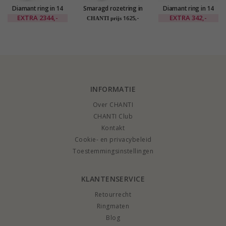
Diamant ring in 14
Smaragd rozetring in
Diamant ring in 14
karaat goud-en
14 karaat goud 0,26
karaat goud-en
EXTRA
2344,-
EXTRA
342,-
1625,-
CHANTI prijs
witgoud 0,31 ct 0,20
ct 0,47 ct
witgoud 0,03 ct
ct ct
INFORMATIE
Over CHANTI
CHANTI Club
Kontakt
Cookie- en privacybeleid
Toestemmingsinstellingen
KLANTENSERVICE
Retourrecht
Ringmaten
Blog