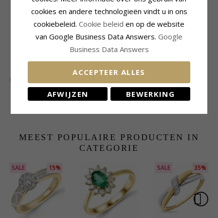
cookies en andere technologieën vindt u in ons
cookiebeleid.
Cookie beleid
en op de website
KLANTEN KOPEN OOK
van Google Business Data Answers.
Google
Business Data Answers
ACCEPTEER ALLES
AFWIJZEN
BEWERKING
Rond morganiet
BNH venetiaanse
diamant oorbellen in
ketting in 8 karaat
909,-
295,-
CHANTI prijs
CHANTI prijs
14 karaat goud met
goud 45 cm x 1,0 mm
morganiet en
diamant
MEEST POPULAIRE PRODUCTEN IN
CATEGORIE
SALE
15%
SALE
35%