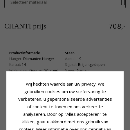
Selecteer materiaal
708,-
CHANTI prijs
Productinformatie
Steen
Hanger:
Diamanten Hanger
Aantal:
19
Karaat:
14
Slijpsel:
Briljantgeslepen
Edelmetaal:
Goud-En Witgoud
Steen:
Diamant
Oppervlak:
Glanzend
Diamant Kleur:
Wesselton
Diamant Helderheid:
Si
Wij hechten waarde aan uw privacy. We
Caraat:
0,26
gebruiken cookies om uw surfervaring te
Zetting
Levertijd
verbeteren, u gepersonaliseerde advertenties
Diameter:
8,5 mm
Levertijd:
4-5 Weekdagen
of content te tonen en ons verkeer te
Diepte:
4,7 mm
Past Bij Gouden Ketting Met
analyseren. Door op "Alles accepteren" te
Breedte
klikken, gaat u akkoord met ons gebruik van
Slang Max.:
1,2 mm
cookies. Meer informatie over ons gebruik van
Venetiaans Max.:
1,4 mm