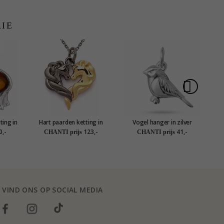
RIE
ting in
Hart paarden ketting in
Vogel hanger in zilver
K
zilver
verguld sterlingzilver met
0,-
123,-
41,-
CHANTI prijs
CHANTI prijs
hanger in zilver en verguld
zilver
VIND ONS OP SOCIAL MEDIA