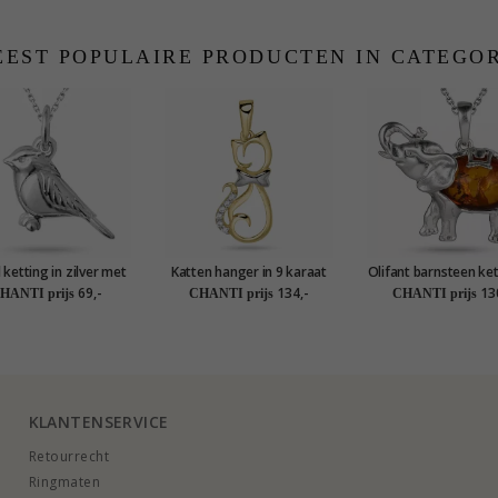
EST POPULAIRE PRODUCTEN IN CATEGO
 ketting in zilver met
Katten hanger in 9 karaat
Olifant barnsteen ket
hanger in zilver
goud - Gold Collection
zilver met hanger in 
69,-
134,-
13
HANTI prijs
CHANTI prijs
CHANTI prijs
KLANTENSERVICE
Retourrecht
Ringmaten