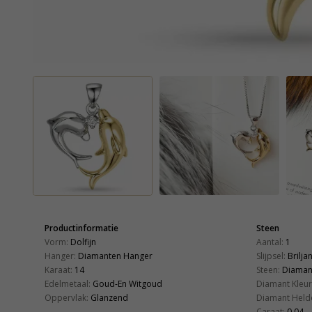
Productinformatie
Steen
Vorm:
Dolfijn
Aantal:
1
Hanger:
Diamanten Hanger
Slijpsel:
Brilja
Karaat:
14
Steen:
Diaman
Edelmetaal:
Goud-En Witgoud
Diamant Kleur
Oppervlak:
Glanzend
Diamant Held
Caraat:
0,04