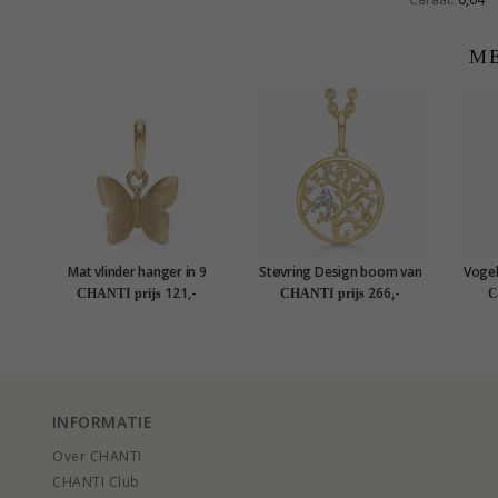
ME
Mat vlinder hanger in 9
Støvring Design boom van
Vogel
karaat goud - Gold
het leven ketting met
121,-
266,-
CHANTI prijs
CHANTI prijs
C
Collection
hanger in 8 karaat goud
witte zirkoon
INFORMATIE
Over CHANTI
CHANTI Club