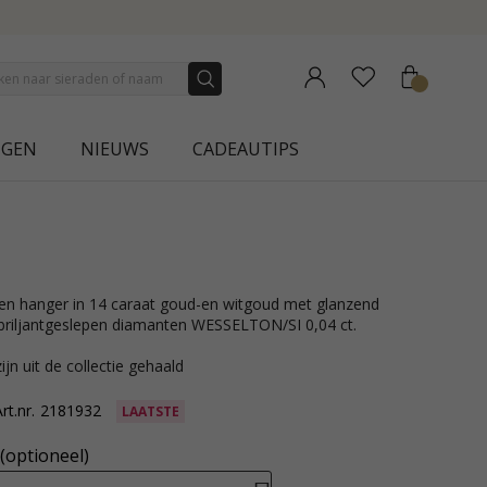
NEW COLLECTION | AURA
NGEN
NIEUWS
CADEAUTIPS
 briljantgeslepen diamanten WESSELTON/SI 0,04 ct.
ijn uit de collectie gehaald
rt.nr.
2181932
LAATSTE
(optioneel)