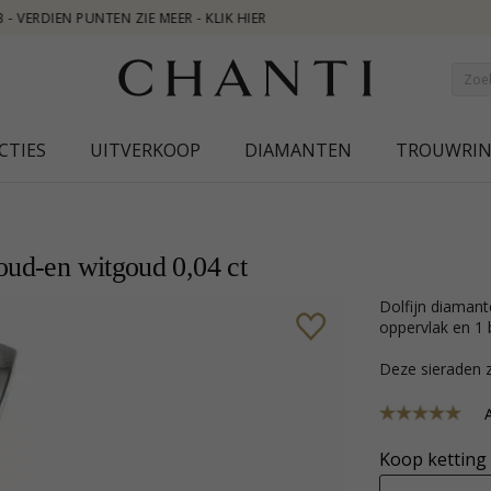
CTIES
UITVERKOOP
DIAMANTEN
TROUWRI
oud-en witgoud 0,04 ct
dolfijn diamanten hanger in 14 caraat goud-en witgoud met glanzend
oppervlak en 1
Deze sieraden z
A
Koop ketting 