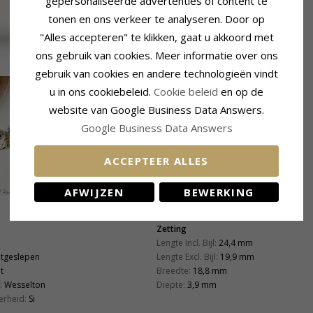
gepersonaliseerde advertenties of content te
tonen en ons verkeer te analyseren. Door op
"Alles accepteren" te klikken, gaat u akkoord met
ons gebruik van cookies. Meer informatie over ons
gebruik van cookies en andere technologieën vindt
u in ons cookiebeleid.
Cookie beleid
en op de
website van Google Business Data Answers.
Google Business Data Answers
ACCEPTEER ALLES
AFWIJZEN
BEWERKING
Zetting
Lengte Incl. Bijl:
24,4 mm
ntgeslepen
Lengte Excl. Bijl:
19,9 mm
t
Breedte:
18,8 mm
:
Wesselton
Diepte:
3,9 mm
erheid:
Si