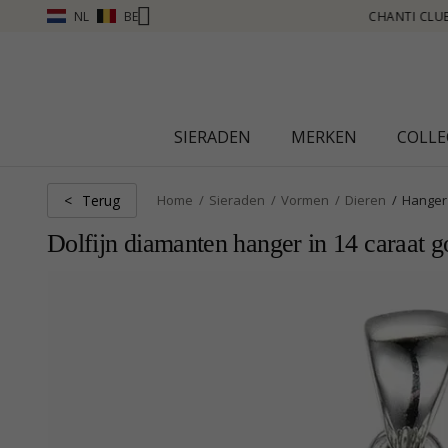
NL
BE
UB - VERDIEN PUNTEN ZIE MEER - KLIK HIER
SIERADEN
MERKEN
COLLE
Terug
<
Home
Sieraden
Vormen
Dieren
Hanger
Dolfijn diamanten hanger in 14 caraat g