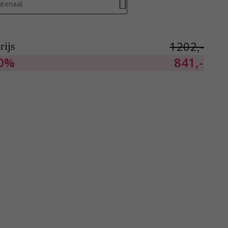
teriaal
1202,-
ijs
0%
841,-