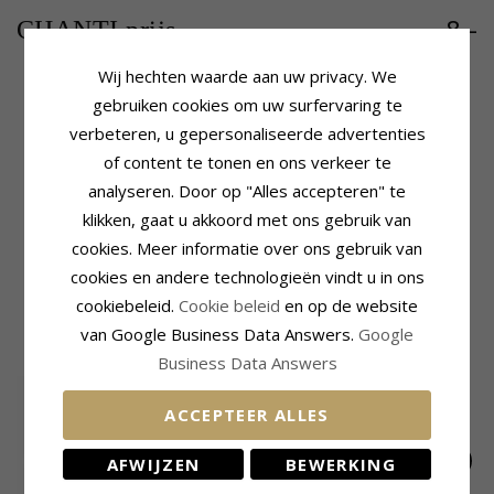
8,-
CHANTI prijs
Wij hechten waarde aan uw privacy. We
gebruiken cookies om uw surfervaring te
verbeteren, u gepersonaliseerde advertenties
Productinformatie
Zetting
Bijvoeglijk Naamwoord:
Lengte:
40 mm
of content te tonen en ons verkeer te
Doodshoofd
Breedte:
40 mm
analyseren. Door op "Alles accepteren" te
Vorm:
Kruis
Levertijd
klikken, gaat u akkoord met ons gebruik van
Hanger:
Hanger
Levertijd:
4-5 Weekdagen
Edelmetaal:
Staal
cookies. Meer informatie over ons gebruik van
Oppervlak:
Glanzend
cookies en andere technologieën vindt u in ons
cookiebeleid.
Cookie beleid
en op de website
MEEST POPULAIRE PRODUCTEN IN
van Google Business Data Answers.
Google
CATEGORIE
Business Data Answers
ACCEPTEER ALLES
AFWIJZEN
BEWERKING