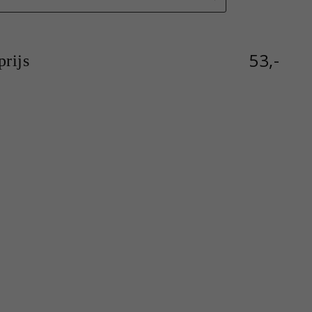
53,-
rijs