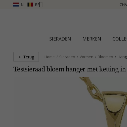
NL
BE
CHANTI CLUB - VERDIEN PUNTEN ZIE MEER - KLIK HIER
SIERADEN
MERKEN
COLLE
Terug
<
Home
Sieraden
Vormen
Bloemen
Hang
Testsieraad bloem hanger met ketting in 