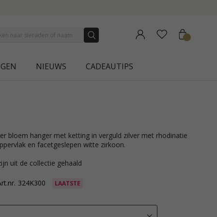
NEW COLLECTION | AURA
NGEN
NIEUWS
CADEAUTIPS
pervlak en facetgeslepen witte zirkoon.
ijn uit de collectie gehaald
rt.nr.
324K300
LAATSTE