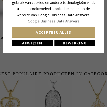
gebruik van cookies en andere technologieën vindt
u in ons cookiebeleid.
Cookie beleid
en op de
website van Google Business Data Answers.
Google Business Data Answers
ACCEPTEER ALLES
Zetting
geslepen
Lengte:
14,5 mm
Breedte:
13,0 mm
AFWIJZEN
BEWERKING
n
EST POPULAIRE PRODUCTEN IN CATEGO