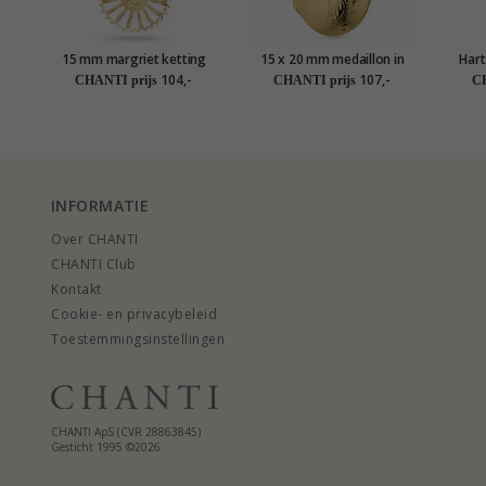
15 mm margriet ketting
15 x 20 mm medaillon in
Hart
met hanger in verguld
verguld sterlingzilver
ver
104,-
107,-
CHANTI prijs
CHANTI prijs
CH
sterlingzilver - Marie
INFORMATIE
Over CHANTI
CHANTI Club
Kontakt
Cookie- en privacybeleid
Toestemmingsinstellingen
CHANTI ApS (CVR 28863845)
Gesticht 1995 ©2026