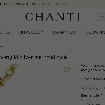
CTIES
UITVERKOOP
DIAMANTEN
TROUWRI
er
verguld zilver met rhodinatie
verzamelmonster bloem hanger met ketting in verguld zilver met rhodinatie
met glanzend op
Deze sieraden z
A
Kies lengte