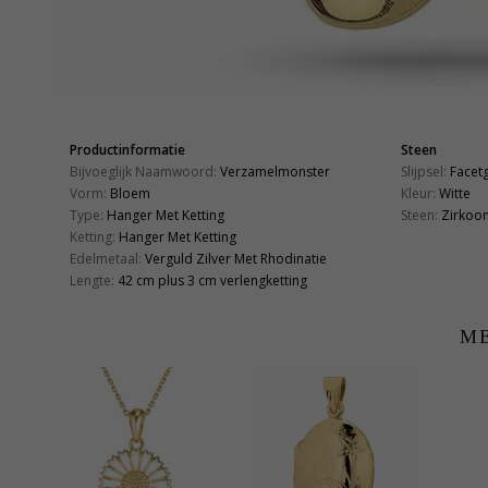
Productinformatie
Steen
Bijvoeglijk Naamwoord:
Verzamelmonster
Slijpsel:
Facet
Vorm:
Bloem
Kleur:
Witte
Type:
Hanger Met Ketting
Steen:
Zirkoo
Ketting:
Hanger Met Ketting
Edelmetaal:
Verguld Zilver Met Rhodinatie
Lengte:
42 cm plus 3 cm verlengketting
ME