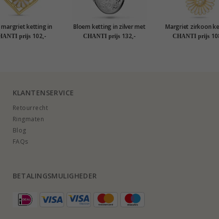
 margriet ketting in
Bloem ketting in zilver met
Margriet zirkoon ke
guld sterlingzilver -
hanger in zilver
met hanger in ver
102,-
132,-
10
ANTI prijs
CHANTI prijs
CHANTI prijs
Maggie
sterlingzilver - Mat
KLANTENSERVICE
Retourrecht
Ringmaten
Blog
FAQs
BETALINGSMULIGHEDER