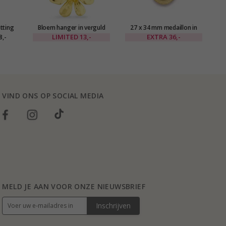
tting
Bloem hanger in verguld
27 x 34 mm medaillon in
14
guld
messing - Eliné
verguld sterlingzilver
LIMITED
13,-
EXTRA
36,-
8,-
ilda
VIND ONS OP SOCIAL MEDIA
MELD JE AAN VOOR ONZE NIEUWSBRIEF
Inschrijven