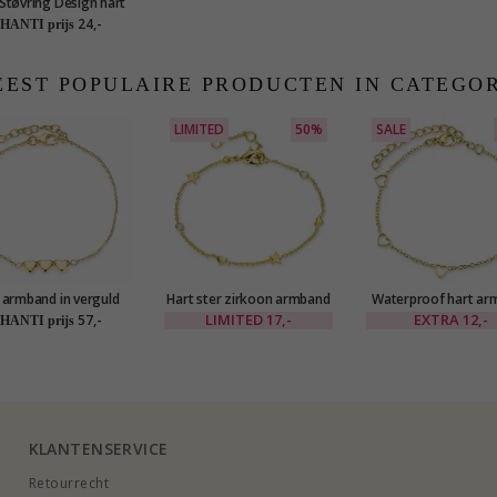
Støvring Design hart
orbellen in zilver
24,-
HANTI prijs
EST POPULAIRE PRODUCTEN IN CATEGO
LIMITED
50%
SALE
 armband in verguld
Hart ster zirkoon armband
Waterproof hart ar
sterlingzilver
in verguld messing - Eliné
in verguld staal - 
LIMITED
17,-
EXTRA
12,-
57,-
HANTI prijs
KLANTENSERVICE
Retourrecht