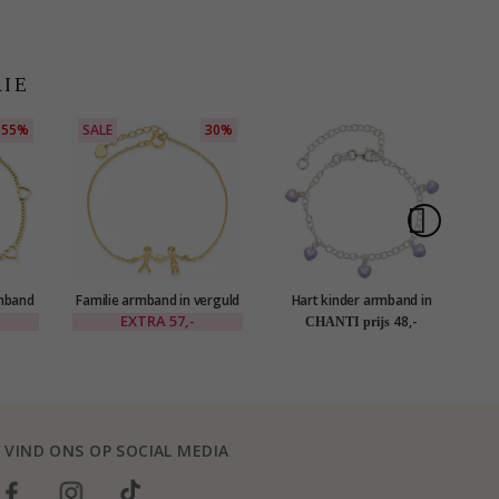
RIE
55%
SALE
30%
mband
Familie armband in verguld
Hart kinder armband in
I
OCEANA
sterlingzilver
zilver - Little Ones
EXTRA
57,-
48,-
CHANTI prijs
VIND ONS OP SOCIAL MEDIA