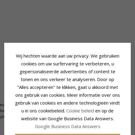
Wij hechten waarde aan uw privacy. We gebruiken
cookies om uw surfervaring te verbeteren, u
gepersonaliseerde advertenties of content te
tonen en ons verkeer te analyseren. Door op
"Alles accepteren" te klikken, gaat u akkoord met
ons gebruik van cookies. Meer informatie over ons
Zetting
gebruik van cookies en andere technologieën vindt
and
Lengte:
6,7 mm
u in ons cookiebeleid.
Cookie beleid
en op de
lver
Breedte:
5,9 mm
 plus 2 cm
website van Google Business Data Answers.
Google Business Data Answers
GERELATEERDE PRODUCTEN