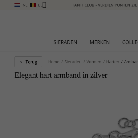
NL
BE
TEN ZIE MEER - KLIK HIER
SIERADEN
MERKEN
COLLE
Terug
<
Home
Sieraden
Vormen
Harten
Armba
Elegant hart armband in zilver