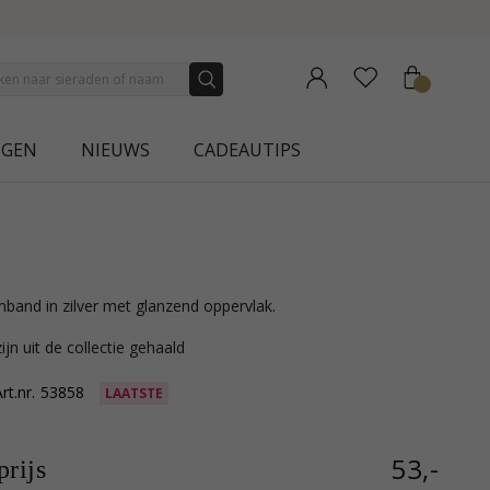
N | AURA
NGEN
NIEUWS
CADEAUTIPS
rmband in zilver met glanzend oppervlak.
ijn uit de collectie gehaald
rt.nr.
53858
LAATSTE
53,-
rijs