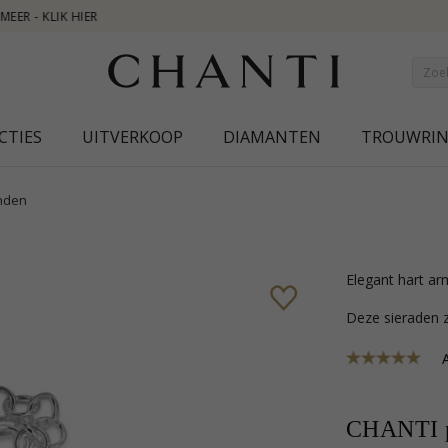
NEW COLLECTIO
CTIES
UITVERKOOP
DIAMANTEN
TROUWRI
nden
elegant hart a
Deze sieraden z
A
CHANTI p