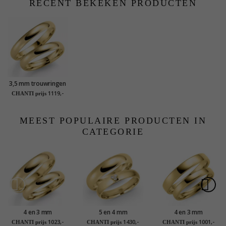
RECENT BEKEKEN PRODUCTEN
3,5 mm trouwringen
in 9 karaat goud - set
1119,-
CHANTI prijs
MEEST POPULAIRE PRODUCTEN IN
CATEGORIE
4 en 3 mm
5 en 4 mm
4 en 3 mm
trouwringen in 9
trouwringen in 9
trouwringen in 9
1023,-
1430,-
1001,-
CHANTI prijs
CHANTI prijs
CHANTI prijs