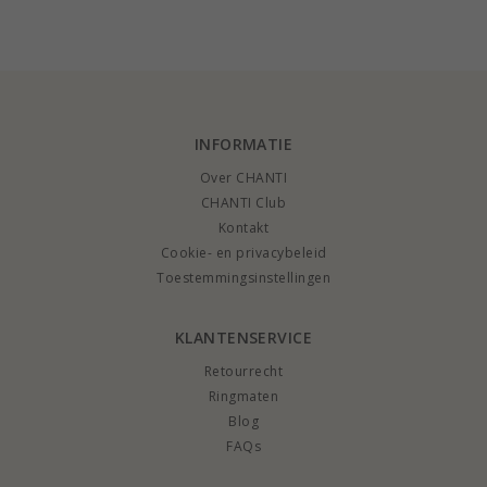
karaat goud - set
karaat goud 0,03 ct -
karaat goud - set
set
INFORMATIE
Over CHANTI
CHANTI Club
Kontakt
Cookie- en privacybeleid
Toestemmingsinstellingen
KLANTENSERVICE
Retourrecht
Ringmaten
Blog
FAQs