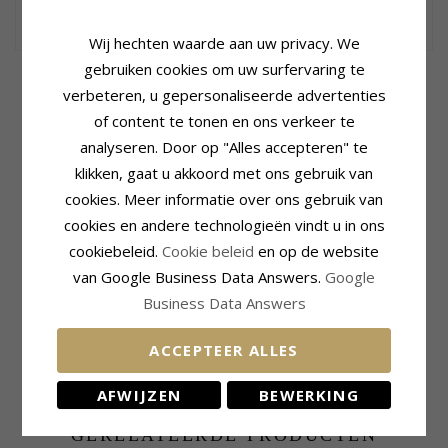
30,-
CHANTI prijs
Wij hechten waarde aan uw privacy. We
gebruiken cookies om uw surfervaring te
Productinformatie
Ring
verbeteren, u gepersonaliseerde advertenties
Vorm:
3,5 mm
Breedte:
3,5 mm
of content te tonen en ons verkeer te
Ringtype:
Herenring
Dikte:
1,4 mm
Karaat:
9
Gewicht:
3,2 G
analyseren. Door op "Alles accepteren" te
Edelmetaal:
Goud
Levertijd:
Circa 5 Weken
klikken, gaat u akkoord met ons gebruik van
Oppervlak:
Glanzend
Productinformatie
cookies. Meer informatie over ons gebruik van
Ringtype:
Damesring
cookies en andere technologieën vindt u in ons
Karaat:
9
cookiebeleid.
Cookie beleid
en op de website
Edelmetaal:
Goud
Oppervlak:
Glanzend
van Google Business Data Answers.
Google
Business Data Answers
Ring
Breedte:
3,5 mm
Dikte:
1,4 mm
ACCEPTEER ALLES
Gewicht:
2,7 G
Levertijd:
Circa 5 Weken
AFWIJZEN
BEWERKING
GERELATEERDE PRODUCTEN