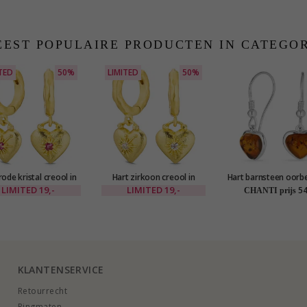
EST POPULAIRE PRODUCTEN IN CATEGO
TED
50%
LIMITED
50%
rode kristal creool in
Hart zirkoon creool in
Hart barnsteen oorbe
guld messing - Eliné
verguld messing - Eliné
zilver
LIMITED
19,-
LIMITED
19,-
54
CHANTI prijs
KLANTENSERVICE
Retourrecht
Ringmaten