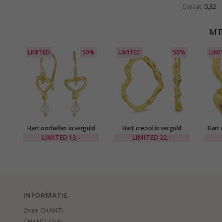
Caraat:
0,32
ME
LIMITED
50%
LIMITED
50%
LIMI
Hart oorbellen in verguld
Hart creool in verguld
Hart 
messing - Eliné
messing - Eliné
ver
LIMITED
13,-
LIMITED
22,-
INFORMATIE
Over CHANTI
CHANTI Club