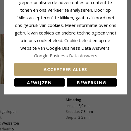
gepersonaliseerde advertenties of content te
tonen en ons verkeer te analyseren. Door op
"Alles accepteren" te klikken, gaat u akkoord met
ons gebruik van cookies. Meer informatie over ons
gebruik van cookies en andere technologieën vindt
u in ons cookiebeleid.
Cookie beleid
en op de
website van Google Business Data Answers.
Google Business Data Answers
ACCEPTEER ALLES
AFWIJZEN
BEWERKING
Afmeting
Lengte:
6,9 mm
ntgeslepen
Breedte:
7,3 mm
t
Diepte:
2,5 mm
:
Wesselton
erheid:
Si