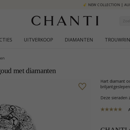
NEW COLLECTION | AURA
CTIES
UITVERKOOP
DIAMANTEN
TROUWRI
len
tgoud met diamanten
hart diamant oorbellen in 14 karaat witgoud met glanzend oppervlak en 34
briljantgeslepe
Deze sieraden z
A