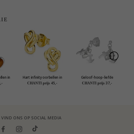
RIE
llen in
Hart infinity oorbellen in
Geloof-hoop-liefde
Ha
verguld zilver - Amoré
oorbellen in zilver
,-
45,-
37,-
CHANTI prijs
CHANTI prijs
VIND ONS OP SOCIAL MEDIA