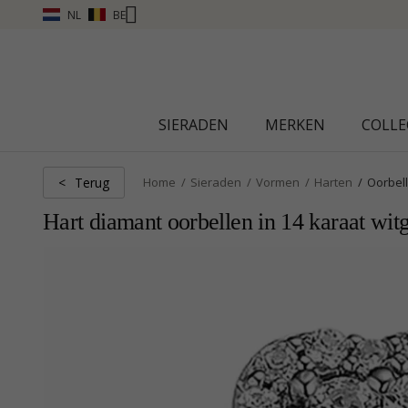
NL
BE
SIERADEN
MERKEN
COLLE
Terug
<
Home
Sieraden
Vormen
Harten
Oorbel
Hart diamant oorbellen in 14 karaat wi