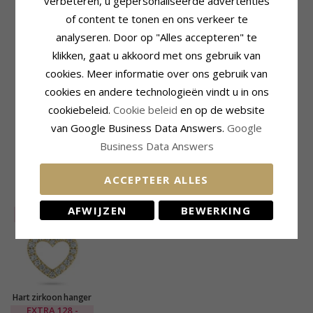
verbeteren, u gepersonaliseerde advertenties
Hanger:
Hanger
Kleur:
Witte
of content te tonen en ons verkeer te
Edelmetaal:
9 Karaat Goud
Steen:
Zirkoon
Oppervlak:
analyseren. Door op "Alles accepteren" te
Glanzend
Zetting
klikken, gaat u akkoord met ons gebruik van
Lengte Incl. Bijl:
19,3 mm
Lengte Excl. Bijl:
13,9 mm
cookies. Meer informatie over ons gebruik van
Breedte:
15,0 mm
cookies en andere technologieën vindt u in ons
Levertijd
Past Bij Gouden Ketting Met
cookiebeleid.
Cookie beleid
en op de website
Levertijd:
4-5 Weekdagen
Breedte
van Google Business Data Answers.
Google
Slang Max.:
1,2 mm
Business Data Answers
Venetiaans Max.:
1,2 mm
ACCEPTEER ALLES
RECENT BEKEKEN PRODUCTEN
AFWIJZEN
BEWERKING
SALE
70%
Hart zirkoon hanger
in 9 karaat goud
EXTRA
128,-