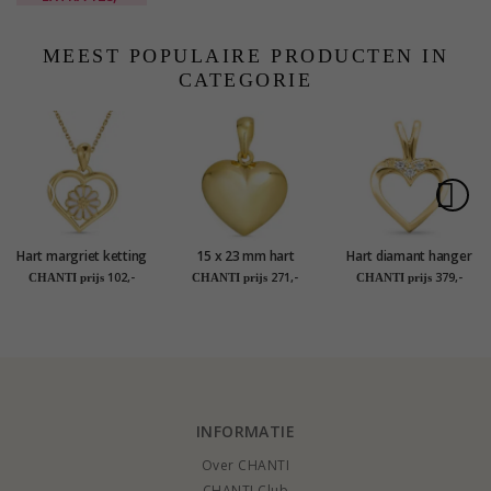
MEEST POPULAIRE PRODUCTEN IN
CATEGORIE
Hart margriet ketting
15 x 23 mm hart
Hart diamant hanger
in verguld
hanger in 8 karaat
in 14 caraat goud
102,-
271,-
379,-
CHANTI prijs
CHANTI prijs
CHANTI prijs
sterlingzilver -
goud - Amoré
0,02 ct
Maggie
INFORMATIE
Over CHANTI
CHANTI Club