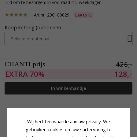
Tijd om te bezorgen: In voorraad 4-5 weekdagen
Art.nr.
29C180029
LAATSTE
Koop ketting (optioneel)
Selecteer materiaal
426,-
CHANTI prijs
EXTRA
70%
128,-
In winkelmandje
Wij hechten waarde aan uw privacy. We
Productinformatie
Steen
Vorm:
Hart
Aantal:
20
gebruiken cookies om uw surfervaring te
Steen:
Zirkoon
Slijpsel:
Facetgeslepen