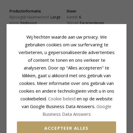
Productinformatie
Steen
Bijvoeglijk Naamwoord:
Lange
Aantal:
6
Vorm:
Eenhoorn
Slijpsel:
Facetgeslepen
Oorbellen:
Oorbellen
Kleur:
Witte
Edelmetaal:
Zilver
Steen:
Kristal
Wij hechten waarde aan uw privacy. We
Verzameling:
Little Ones
gebruiken cookies om uw surfervaring te
Steen
Oppervlak:
Glanzend
Slijpsel:
Glad
verbeteren, u gepersonaliseerde advertenties
Kleur:
Witte
of content te tonen en ons verkeer te
Steen:
Emaille
analyseren. Door op "Alles accepteren" te
Steen
Afmeting
klikken, gaat u akkoord met ons gebruik van
Slijpsel:
Glad
Lengte:
23,0 mm
cookies. Meer informatie over ons gebruik van
Kleur:
Roze
Breedte:
8,0 mm
Steen:
Emaille
cookies en andere technologieën vindt u in ons
Levertijd
cookiebeleid.
Cookie beleid
en op de website
Levertijd:
4-5 Weekdagen
van Google Business Data Answers.
Google
KLANTEN KOPEN OOK
Business Data Answers
ACCEPTEER ALLES