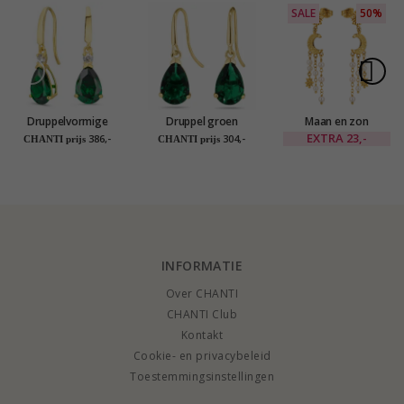
SALE
50%
Druppelvormige
Druppel groen
Maan en zon
oorbellen in 14
gouden oorbellen in
oorbellen in verguld
EXTRA
23,-
386,-
304,-
CHANTI prijs
CHANTI prijs
karaat goud met
14 karaat goud met
messing - Eliné
synthetische
synthetische
smaragd en zirkoon -
smaragd - Gold
Gold Collection
Collection
INFORMATIE
Over CHANTI
CHANTI Club
Kontakt
Cookie- en privacybeleid
Toestemmingsinstellingen