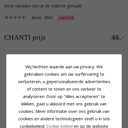
Deze sieraden zijn uit de collectie gehaald
Art.nr.
3591
LAATSTE
46,-
CHANTI prijs
Productinformatie
Afmeting
Wij hechten waarde aan uw privacy. We
Ketting Type:
Slangenketting
Breedte:
1,6 mm
gebruiken cookies om uw surfervaring te
Edelmetaal:
Zilver
Lengte:
42 cm
verbeteren, u gepersonaliseerde advertenties
Oppervlak:
Gewicht:
8,1 Gram
Facetgeslepen En Glanzend
of content te tonen en ons verkeer te
Levertijd
Levertijd:
4-5 Weekdagen
analyseren. Door op "Alles accepteren" te
klikken, gaat u akkoord met ons gebruik van
KLANTEN KOPEN OOK
cookies. Meer informatie over ons gebruik van
cookies en andere technologieën vindt u in ons
cookiebeleid.
Cookie beleid
en op de website