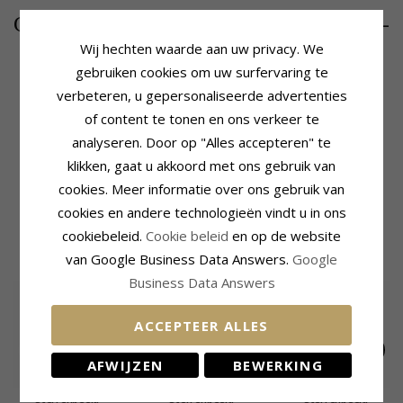
8,-
CHANTI prijs
Wij hechten waarde aan uw privacy. We
gebruiken cookies om uw surfervaring te
verbeteren, u gepersonaliseerde advertenties
Productinformatie
Zetting
of content te tonen en ons verkeer te
Vorm:
Sterrenbeeld Vissen
Lengte:
25,0 mm
analyseren. Door op "Alles accepteren" te
Hanger:
Hanger
Breedte:
16,1 mm
Edelmetaal:
Zilver
klikken, gaat u akkoord met ons gebruik van
Levertijd
Oppervlak:
Glanzend
cookies. Meer informatie over ons gebruik van
Levertijd:
4-5 Weekdagen
cookies en andere technologieën vindt u in ons
MEEST POPULAIRE PRODUCTEN IN
cookiebeleid.
Cookie beleid
en op de website
CATEGORIE
van Google Business Data Answers.
Google
Business Data Answers
ACCEPTEER ALLES
AFWIJZEN
BEWERKING
Sterrenbeeld
Sterrenbeeld
Sterrenbeeld