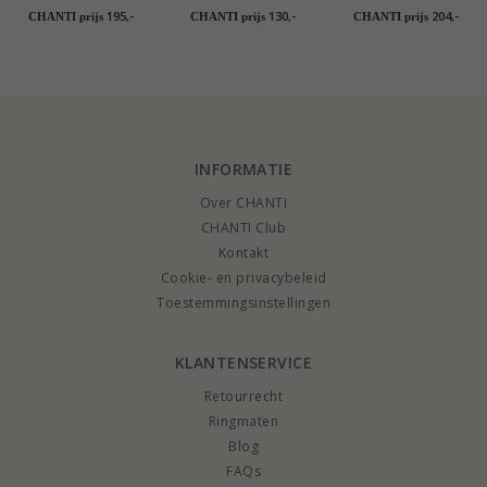
waterman zirkoon
schorpioen hanger in
tweeling ketting in
195,-
130,-
204,-
CHANTI prijs
CHANTI prijs
CHANTI prijs
ketting in verguld
9 karaat goud - Gold
verguld sterlingzilver
sterlingzilver met
Collection
met hanger in 9
hanger in 8 karaat
karaat goud - Gold
goud - Gold
Collection
Collection
INFORMATIE
Over CHANTI
CHANTI Club
Kontakt
Cookie- en privacybeleid
Toestemmingsinstellingen
KLANTENSERVICE
Retourrecht
Ringmaten
Blog
FAQs