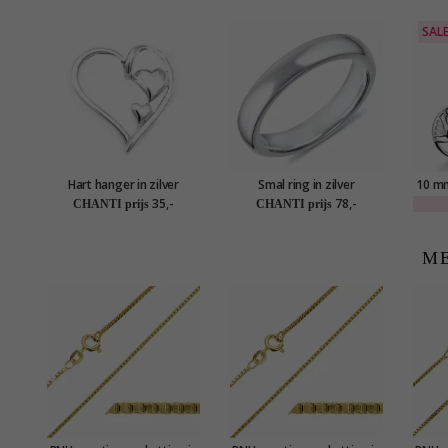
SAL
Hart hanger in zilver
Smal ring in zilver
10 m
het le
35,-
78,-
CHANTI prijs
CHANTI prijs
ME