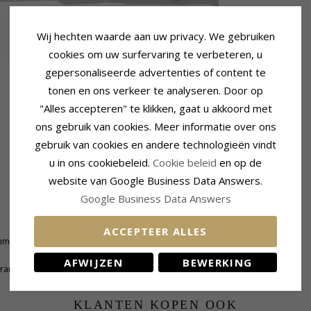
Wij hechten waarde aan uw privacy. We gebruiken
cookies om uw surfervaring te verbeteren, u
gepersonaliseerde advertenties of content te
tonen en ons verkeer te analyseren. Door op
"Alles accepteren" te klikken, gaat u akkoord met
ons gebruik van cookies. Meer informatie over ons
gebruik van cookies en andere technologieën vindt
u in ons cookiebeleid.
Cookie beleid
en op de
website van Google Business Data Answers.
Google Business Data Answers
Levertijd
ACCEPTEER ALLES
mm
Levertijd:
4-5 Weekdagen
AFWIJZEN
BEWERKING
Gram
KLANTEN KOPEN OOK