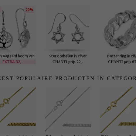
E
20%
m Aagaard boom van
Ster oorbellen in zilver
Panzer ring in zil
ven oorbellen in zilver
EXTRA
32,-
22,-
67
CHANTI prijs
CHANTI prijs
EST POPULAIRE PRODUCTEN IN CATEGO