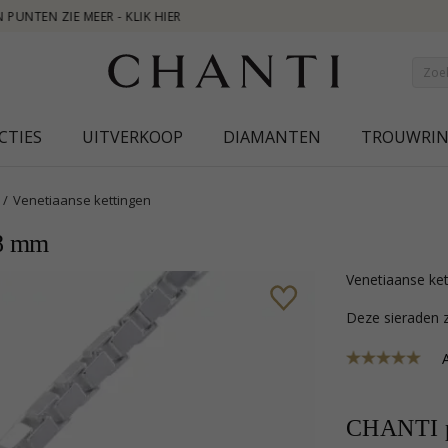
NEW 
CTIES
UITVERKOOP
DIAMANTEN
TROUWRI
Venetiaanse kettingen
,8 mm
venetiaanse ket
Deze sieraden z
A
CHANTI p