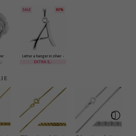
SALE
80%
ver
Letter a hanger in zilver -
My Letter
EXTRA
5,-
,-
RIE