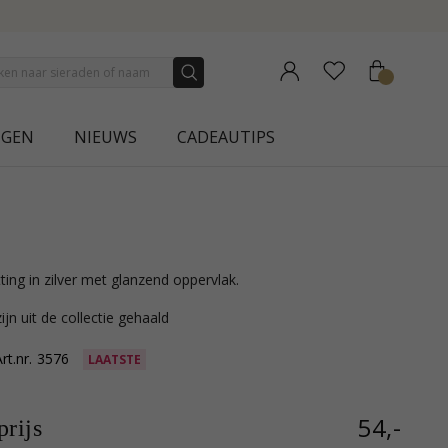
COLLECTION | AURA
NGEN
NIEUWS
CADEAUTIPS
ting in zilver met glanzend oppervlak.
ijn uit de collectie gehaald
rt.nr.
3576
LAATSTE
54,-
rijs