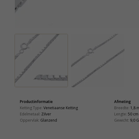
Productinformatie
Afmeting
Ketting Type:
Venetiaanse Ketting
Breedte:
1,8 
Edelmetaal:
Zilver
Lengte:
50 cm
Oppervlak:
Glanzend
Gewicht:
9,0 