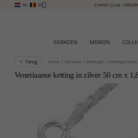
NL
BE
ERDIEN PUNTEN ZIE MEER - KLIK HIER
SIERADEN
MERKEN
COLLE
Terug
<
Home
Sieraden
Kettingen
Kettingsoorten
Venetiaanse ketting in zilver 50 cm x 1