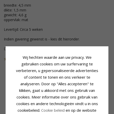
breedte: 4,5 mm
dikte: 1,5 mm
gewicht: 4,6 g
oppervlak: mat
Levertijd: Circa 5 weken
Indien gavering gewenst is - kies dit hieronder.
Deze sieraden zijn uit de collectie gehaald
Wij hechten waarde aan uw privacy. We
Art.nr.
48647B45
LAATSTE
gebruiken cookies om uw surfervaring te
verbeteren, u gepersonaliseerde advertenties
of content te tonen en ons verkeer te
Productinformatie
Steen
analyseren. Door op "Alles accepteren" te
Bijvoeglijk Naamwoord:
Mat
Aantal:
1
klikken, gaat u akkoord met ons gebruik van
Vorm:
Tweekleurige
Slijpsel:
Briljantgeslepen
cookies. Meer informatie over ons gebruik van
Ringtype:
Trouwring
Steen:
Diamant
Karaat:
14
Diamant Kleur:
Wesselton
cookies en andere technologieën vindt u in ons
Edelmetaal:
Goud-En Witgoud
Diamant Helderheid:
VS
cookiebeleid.
Cookie beleid
en op de website
Oppervlak:
Mat
Caraat:
1 X 0,035