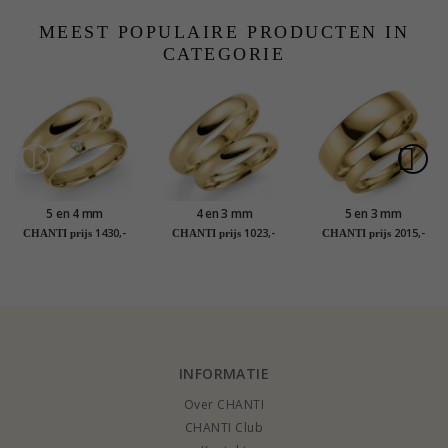
MEEST POPULAIRE PRODUCTEN IN
CATEGORIE
5 en 4 mm
4 en 3 mm
5 en 3 mm
trouwringen in 9
trouwringen in 9
trouwringen in 14
1430,-
1023,-
2015,-
CHANTI prijs
CHANTI prijs
CHANTI prijs
karaat goud 0,03 ct -
karaat goud - set
karaat goud - set
set
INFORMATIE
Over CHANTI
CHANTI Club