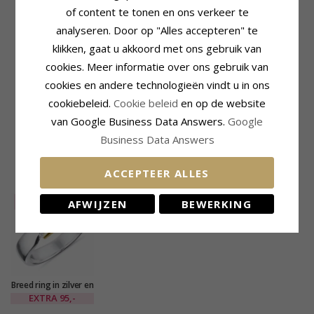
Karaat:
14
of content te tonen en ons verkeer te
Edelmetaal:
Goud-En Witgoud
analyseren. Door op "Alles accepteren" te
Oppervlak:
Mat
klikken, gaat u akkoord met ons gebruik van
Steen
Ring
cookies. Meer informatie over ons gebruik van
Aantal:
1
Breedte:
4,5 mm
Slijpsel:
Briljantgeslepen
Dikte:
1,5 mm
cookies en andere technologieën vindt u in ons
Steen:
Diamant
Gewicht:
4,6 G
cookiebeleid.
Cookie beleid
en op de website
Diamant Kleur:
Wesselton
Levertijd:
Circa 5 Weken
van Google Business Data Answers.
Google
Diamant Helderheid:
VS
Caraat:
0,035
Business Data Answers
ACCEPTEER ALLES
KLANTEN KOPEN OOK
SALE
65%
AFWIJZEN
BEWERKING
Breed ring in zilver en
8 karaat goud
EXTRA
95,-