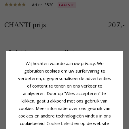
Art.nr.
3520
LAATSTE
207,-
CHANTI prijs
Productinformatie
Afmeting
Ketting Type:
Ankerketting
Draadbreedte:
2,0 mm
Edelmetaal:
Zilver
Breedte:
5,6 mm
Wij hechten waarde aan uw privacy. We
Oppervlak:
Facet
Lengte:
45 cm
gebruiken cookies om uw surfervaring te
Gewicht:
51,6 Gram
verbeteren, u gepersonaliseerde advertenties
Levertijd
of content te tonen en ons verkeer te
Levertijd:
4-5 Weekdagen
analyseren. Door op "Alles accepteren" te
klikken, gaat u akkoord met ons gebruik van
KLANTEN KOPEN OOK
cookies. Meer informatie over ons gebruik van
cookies en andere technologieën vindt u in ons
SALE
75%
cookiebeleid.
Cookie beleid
en op de website