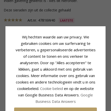
Indien gavering gewenst is - kies dit hieronder.
Deze sieraden zijn uit de collectie gehaald
Art.nr.
47816W40
LAATSTE
Wij hechten waarde aan uw privacy. We
Productinformatie
Steen
gebruiken cookies om uw surfervaring te
Ringtype:
Damesring
Aantal:
9
verbeteren, u gepersonaliseerde advertenties
Karaat:
14
Slijpsel:
Briljantgeslepen
of content te tonen en ons verkeer te
Edelmetaal:
Witgoud
Steen:
Diamant
Oppervlak:
Glanzend
Diamant Kleur:
Wesselton
analyseren. Door op "Alles accepteren" te
Diamant Helderheid:
VS
klikken, gaat u akkoord met ons gebruik van
Caraat:
0,001
cookies. Meer informatie over ons gebruik van
Ring
cookies en andere technologieën vindt u in ons
Breedte:
4,0 mm
cookiebeleid.
Cookie beleid
en op de website
Dikte:
1,7 mm
Gewicht:
4,8 G
van Google Business Data Answers.
Google
Levertijd:
Circa 5 Weken
Business Data Answers