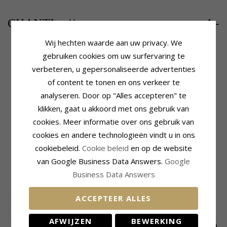
4,-
CHANTI prijs
Wij hechten waarde aan uw privacy. We
gebruiken cookies om uw surfervaring te
verbeteren, u gepersonaliseerde advertenties
Productinformatie
Zetting
Vorm:
Davidster
Lengte:
33,6 mm
of content te tonen en ons verkeer te
Hanger:
Hanger
Lengte Excl. Bijl:
25,9 mm
analyseren. Door op "Alles accepteren" te
Edelmetaal:
Verguld Staal
Breedte:
19,2 mm
klikken, gaat u akkoord met ons gebruik van
Oppervlak:
Diepte:
1,8 mm
cookies. Meer informatie over ons gebruik van
Glanzend En Geborsteld
Levertijd
cookies en andere technologieën vindt u in ons
Levertijd:
4-5 Weekdagen
cookiebeleid.
Cookie beleid
en op de website
van Google Business Data Answers.
Google
MEEST POPULAIRE PRODUCTEN IN
CATEGORIE
Business Data Answers
ACCEPTEER ALLES
AFWIJZEN
BEWERKING