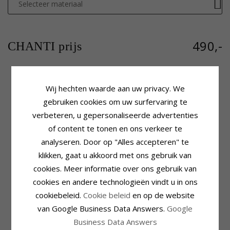
Selecteer materiaal
490,-
CHANTI prijs
Wij hechten waarde aan uw privacy. We
Productinformatie
Steen
gebruiken cookies om uw surfervaring te
Steen:
Diamant
Aantal:
6
verbeteren, u gepersonaliseerde advertenties
Hanger:
Hanger
Slijpsel:
Briljantgeslepen
Karaat:
14
Steen:
Diamant
of content te tonen en ons verkeer te
Edelmetaal:
Goud-En Witgoud
Diamant Kleur:
Wesselton
analyseren. Door op "Alles accepteren" te
Oppervlak:
Glanzend
Diamant Helderheid:
Si
klikken, gaat u akkoord met ons gebruik van
Caraat:
0,13
cookies. Meer informatie over ons gebruik van
Zetting
Levertijd
cookies en andere technologieën vindt u in ons
Lengte Incl. Bijl:
19,0 mm
Levertijd:
4-5 Weekdagen
Breedte:
7,5 mm
cookiebeleid.
Cookie beleid
en op de website
Past Bij Gouden Ketting Met
Diepte:
2,0 mm
van Google Business Data Answers.
Google
Breedte
Slang Max.:
1,5 mm
Business Data Answers
Venetiaans Max.:
1,5 mm