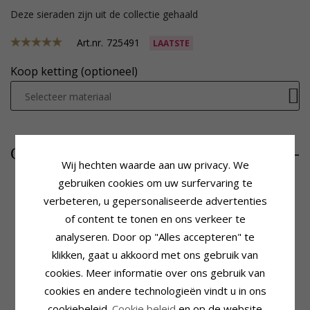
Deze sieraden zijn uit de collectie gehaald
Art.nr.
725491
LAATSTE
Koop ketting (optioneel)
Selecteer materiaal
319,-
CHANTI prijs
Wij hechten waarde aan uw privacy. We
gebruiken cookies om uw surfervaring te
verbeteren, u gepersonaliseerde advertenties
of content te tonen en ons verkeer te
Productinformatie
Steen
Steen:
Diamant
Aantal:
9
analyseren. Door op "Alles accepteren" te
Hanger:
Hanger
Slijpsel:
Briljantgeslepen
klikken, gaat u akkoord met ons gebruik van
Karaat:
14
Steen:
Diamant
cookies. Meer informatie over ons gebruik van
Edelmetaal:
Witgoud
Diamant Kleur:
Wesselton
Oppervlak:
Glanzend
Diamant Helderheid:
Si
cookies en andere technologieën vindt u in ons
Caraat:
0,14
cookiebeleid.
Cookie beleid
en op de website