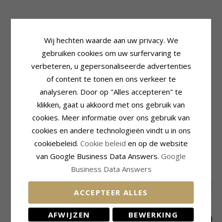
Productinformatie
Steen
Wij hechten waarde aan uw privacy. We
Steen:
Diamant
Aantal:
2
gebruiken cookies om uw surfervaring te
Oorbellen:
Oorsteker
Slijpsel:
Briljantgeslepen
verbeteren, u gepersonaliseerde advertenties
Edelmetaal:
14 Karaat Witgoud
Steen:
Diamant
Oppervlak:
Glanzend
Diamant Kleur:
Wesselton
of content te tonen en ons verkeer te
Diamant Helderheid:
Si
analyseren. Door op "Alles accepteren" te
Caraat:
0,04
klikken, gaat u akkoord met ons gebruik van
Afmeting
Levertijd
cookies. Meer informatie over ons gebruik van
Diameter:
3,5 mm
Levertijd:
4-5 Weekdagen
cookies en andere technologieën vindt u in ons
Diepte:
2,6 mm
cookiebeleid.
Cookie beleid
en op de website
van Google Business Data Answers.
Google
MEEST POPULAIRE PRODUCTEN IN
CATEGORIE
Business Data Answers
SALE
40%
ACCEPTEER ALLES
AFWIJZEN
BEWERKING