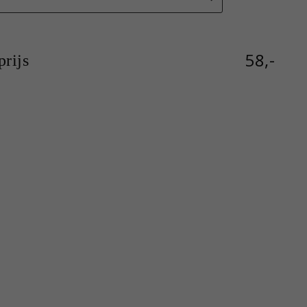
58,-
rijs