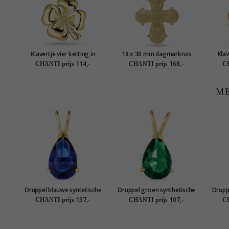
Klavertje vier ketting in
18 x 30 mm dagmarkruis
Klav
verguld sterlingzilver met
hanger met ketting in
vergu
114,-
168,-
CHANTI prijs
CHANTI prijs
CH
hanger in verguld
verguld sterlingzilver met
h
sterlingzilver
hanger in verguld
sterlingzilver - Amoré
ME
Druppel blauwe syntetische
Druppel groen synthetische
Drupp
saffier hanger in 14 karaat
smaragd hanger in 9 karaat
amethi
137,-
107,-
CHANTI prijs
CHANTI prijs
CH
goud - Gold Collection
goud - Gold Collection
gou