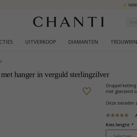
NEW COLLECTION | AURA
CTIES
UITVERKOOP
DIAMANTEN
TROUWRI
r
 met hanger in verguld sterlingzilver
druppel ketting in verguld sterlingzilver met hanger in verguld sterlingzilver
met glanzend op
Deze sieraden z
A
Kies lengte