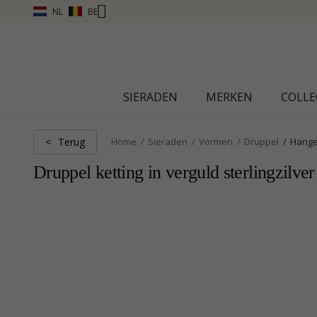
NL
BE
- KLIK HIER
SIERADEN
MERKEN
COLLE
Terug
<
Home
Sieraden
Vormen
Druppel
Hange
Druppel ketting in verguld sterlingzilver