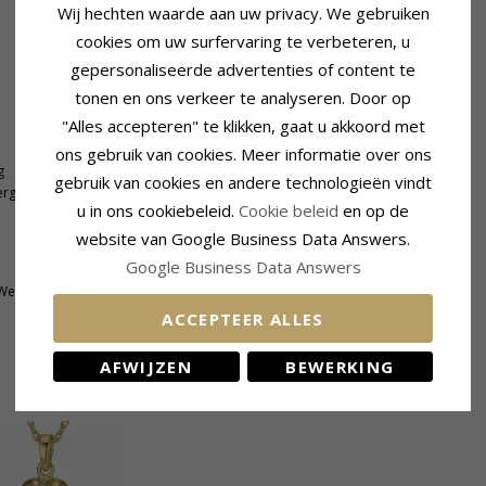
Wij hechten waarde aan uw privacy. We gebruiken
cookies om uw surfervaring te verbeteren, u
gepersonaliseerde advertenties of content te
tonen en ons verkeer te analyseren. Door op
"Alles accepteren" te klikken, gaat u akkoord met
Hanger
ons gebruik van cookies. Meer informatie over ons
g
Hanger:
Hanger
gebruik van cookies en andere technologieën vindt
rguld Sterlingzilver
Edelmetaal:
Verguld Sterlingzilver
u in ons cookiebeleid.
Cookie beleid
en op de
Oppervlak:
Glanzend
website van Google Business Data Answers.
Google Business Data Answers
 Weekdagen
ACCEPTEER ALLES
AFWIJZEN
BEWERKING
GERELATEERDE PRODUCTEN