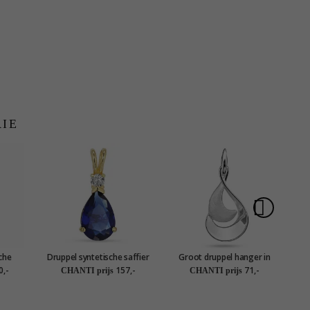
RIE
che
Druppel syntetische saffier
Groot druppel hanger in
n 14
hanger in 14 karaat goud -
gerodineerd zilver
sy
0,-
157,-
71,-
CHANTI prijs
CHANTI prijs
ld
Gold Collection