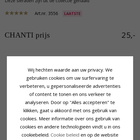
Deze sieraden zijn uit de collectie gehaald
Art.nr.
3556
LAATSTE
25,-
CHANTI prijs
Productinformatie
Afmeting
Wij hechten waarde aan uw privacy. We
Vorm:
Kaart
Breedte:
1,2 mm
Ketting Type:
Venetiaanse Ketting
Lengte:
38 cm
gebruiken cookies om uw surfervaring te
Edelmetaal:
Zilver
Gewicht:
3,2 Gram
verbeteren, u gepersonaliseerde advertenties
Oppervlak:
Glanzend
Levertijd
of content te tonen en ons verkeer te
Levertijd:
4-5 Weekdagen
analyseren. Door op "Alles accepteren" te
klikken, gaat u akkoord met ons gebruik van
KLANTEN KOPEN OOK
cookies. Meer informatie over ons gebruik van
cookies en andere technologieën vindt u in ons
SALE
75%
cookiebeleid.
Cookie beleid
en op de website