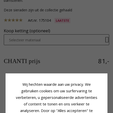
barnstenen.
Deze sieraden zijn uit de collectie gehaald
Art.nr.
175104
LAATSTE
Koop ketting (optioneel)
Selecteer materiaal
81,-
CHANTI prijs
Wij hechten waarde aan uw privacy. We
Productinformatie
Steen
Vorm:
Rond
Aantal:
1
gebruiken cookies om uw surfervaring te
Steen:
Barnsteen
Slijpsel:
Cabochongeslepen
verbeteren, u gepersonaliseerde advertenties
Hanger:
Hanger
Kleur:
Cognac Geverfd
of content te tonen en ons verkeer te
Edelmetaal:
Steen:
Barnsteen
Geoxideerd Sterlingzilver
analyseren. Door op "Alles accepteren" te
Zetting