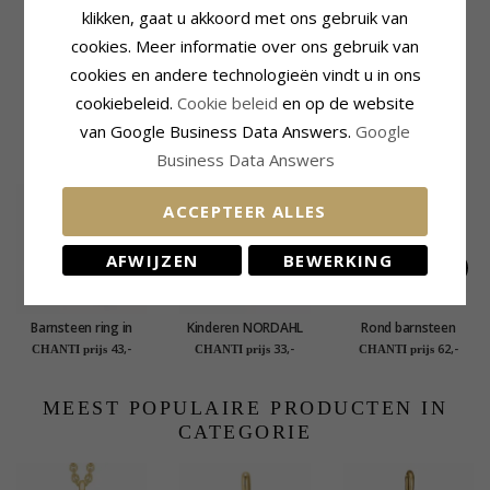
Oppervlak:
Met Structuur
klikken, gaat u akkoord met ons gebruik van
Lengte:
23,0 mm
Diepte:
6,1 mm
cookies. Meer informatie over ons gebruik van
cookies en andere technologieën vindt u in ons
Levertijd
Levertijd:
4-5 Weekdagen
cookiebeleid.
Cookie beleid
en op de website
van Google Business Data Answers.
Google
KLANTEN KOPEN OOK
Business Data Answers
ACCEPTEER ALLES
AFWIJZEN
BEWERKING
Barnsteen ring in
Kinderen NORDAHL
Rond barnsteen
geoxideerd
ANDERSEN vlinder
oorbellen in
43,-
33,-
62,-
CHANTI prijs
CHANTI prijs
CHANTI prijs
sterlingzilver
armband in
geoxideerd
gerodineerd zilver
sterlingzilver
roze zirkoon
MEEST POPULAIRE PRODUCTEN IN
CATEGORIE