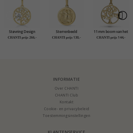
Støvring Design
Sterrenbeeld
11 mm boom van het
boom van het leven
schorpioen hanger in
leven hanger in 9
266,-
130,-
144,-
CHANTI prijs
CHANTI prijs
CHANTI prijs
ketting met hanger
9 karaat goud - Gold
karaat goud - Gold
in 8 karaat goud
Collection
Collection
witte zirkoon
INFORMATIE
Over CHANTI
CHANTI Club
Kontakt
Cookie- en privacybeleid
Toestemmingsinstellingen
KLANTENSERVICE