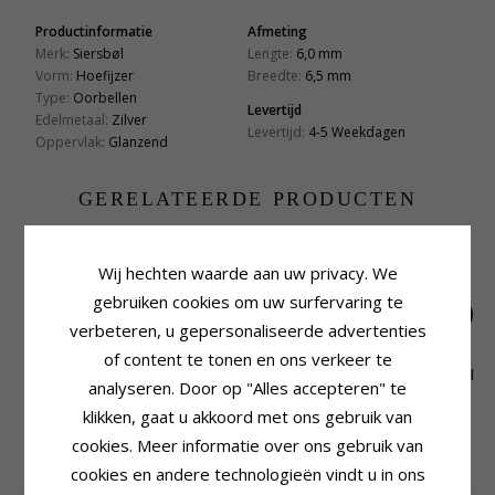
Productinformatie
Afmeting
Merk:
Siersbøl
Lengte:
6,0 mm
Vorm:
Hoefijzer
Breedte:
6,5 mm
Type:
Oorbellen
Levertijd
Edelmetaal:
Zilver
Levertijd:
4-5 Weekdagen
Oppervlak:
Glanzend
GERELATEERDE PRODUCTEN
Wij hechten waarde aan uw privacy. We
gebruiken cookies om uw surfervaring te
verbeteren, u gepersonaliseerde advertenties
of content te tonen en ons verkeer te
4 mm Støvring
2 mm Støvring
5 mm Aagaard parel
analyseren. Door op "Alles accepteren" te
Design bolletje
Design bolletje
oorbellen in zilver
18,-
14,-
33,-
CHANTI prijs
CHANTI prijs
CHANTI prijs
oorbellen in zilver
oorbellen in zilver
klikken, gaat u akkoord met ons gebruik van
cookies. Meer informatie over ons gebruik van
KLANTEN KOPEN OOK
cookies en andere technologieën vindt u in ons