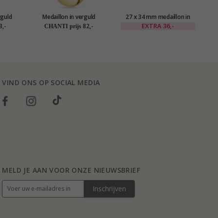
rguld
Medaillon in verguld
27 x 34 mm medaillon in
Ov
nger in
sterlingzilver
verguld sterlingzilver
EXTRA
36,-
3,-
82,-
CHANTI prijs
lver
VIND ONS OP SOCIAL MEDIA
MELD JE AAN VOOR ONZE NIEUWSBRIEF
Inschrijven