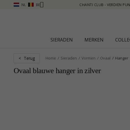
NL
BE
VERDIEN PUNTEN ZIE MEER - KLIK HIER
SIERADEN
MERKEN
COLLE
Terug
<
Home
Sieraden
Vormen
Ovaal
Hanger
Ovaal blauwe hanger in zilver