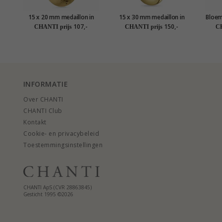
15 x 20 mm medaillon in
15 x 30 mm medaillon in
Bloem
verguld sterlingzilver
verguld sterlingzilver
107,-
150,-
CHANTI prijs
CHANTI prijs
CH
INFORMATIE
Over CHANTI
CHANTI Club
Kontakt
Cookie- en privacybeleid
Toestemmingsinstellingen
CHANTI ApS (CVR 28863845)
Gesticht 1995 ©2026