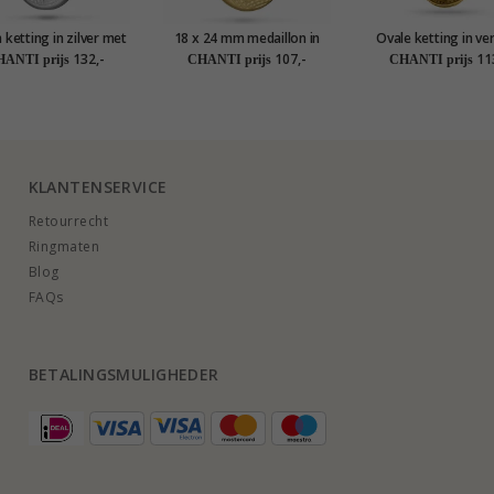
 ketting in zilver met
18 x 24 mm medaillon in
Ovale ketting in ve
hanger in zilver
verguld sterlingzilver
sterlingzilver met ha
132,-
107,-
11
ANTI prijs
CHANTI prijs
CHANTI prijs
verguld sterlingzi
KLANTENSERVICE
Retourrecht
Ringmaten
Blog
FAQs
BETALINGSMULIGHEDER