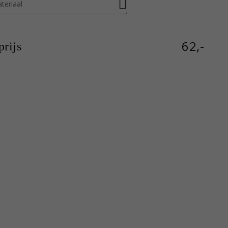
teriaal
62,-
rijs