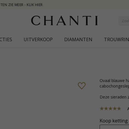
NEW
CTIES
UITVERKOOP
DIAMANTEN
TROUWRI
ovaal blauwe hanger in zilver met glanzend oppervlak en 1
cabochongeslep
Deze sieraden z
A
Koop ketting 