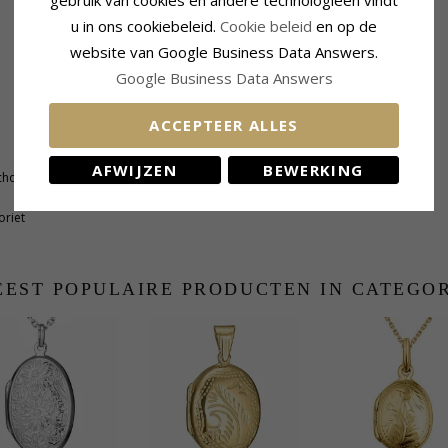
u in ons cookiebeleid.
Cookie beleid
en op de
website van Google Business Data Answers.
Google Business Data Answers
ACCEPTEER ALLES
Zetting
Lengte:
28,0 mm
AFWIJZEN
BEWERKING
hongeslepen
Breedte:
15,0 mm
oriet
EST POPULAIRE PRODUCTEN IN CATEGO