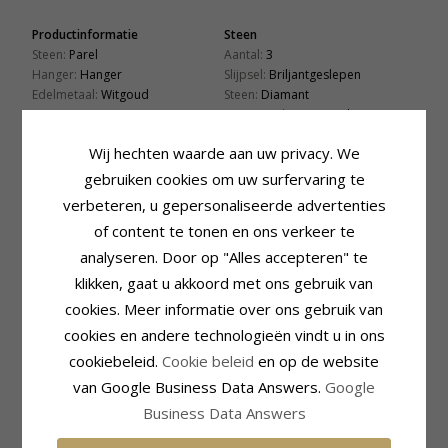
Productinformatie
Steen
Steen:
Parel
Aantal:
3
Hanger:
Hanger
Slijpsel:
Briljantgeslepen
Edelmetaal:
Witgoud
Steen:
Diamant
Karaat:
14
Diamant Kleur:
Wesselton
Oppervlak:
Glanzend
Diamant Helderheid:
Si
Wij hechten waarde aan uw privacy. We
Caraat:
0,05
gebruiken cookies om uw surfervaring te
Parel
Zetting
verbeteren, u gepersonaliseerde advertenties
Aantal:
1
Lengte Incl. Bijl:
15,2 mm
Vorm:
Rund
Breedte:
7,0 mm
of content te tonen en ons verkeer te
Kleur:
Witte
Diepte:
7,0 mm
analyseren. Door op "Alles accepteren" te
Pareltype:
Zoetwaterparel
Levertijd
klikken, gaat u akkoord met ons gebruik van
Levertijd:
4-5 Weekdagen
cookies. Meer informatie over ons gebruik van
Past Bij Gouden Ketting Met
cookies en andere technologieën vindt u in ons
Breedte
cookiebeleid.
Cookie beleid
en op de website
Slang Max.:
1,0 mm
van Google Business Data Answers.
Google
Venetiaans Max.:
1,4 mm
Business Data Answers
KLANTEN KOPEN OOK