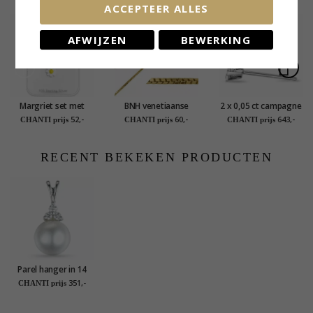
ACCEPTEER ALLES
AFWIJZEN
BEWERKING
Margriet set met
BNH venetiaanse
2 x 0,05 ct campagne
oorbellen en ketting
ketting in verguld
- diamant solitaire
52,-
60,-
643,-
CHANTI prijs
CHANTI prijs
CHANTI prijs
in zilver - Little Ones
sterlingzilver 55 cm x
oorbel in 14 karaat
1,0 mm
witgoud met
diamant
RECENT BEKEKEN PRODUCTEN
Parel hanger in 14
caraat witgoud 0,05
351,-
CHANTI prijs
ct