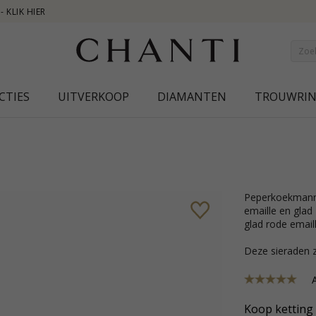
NEW COLLE
CTIES
UITVERKOOP
DIAMANTEN
TROUWRI
peperkoekmannetje hanger in zilver met glanzend oppervlak en glad witte
emaille en glad
glad rode emaill
Deze sieraden z
A
Koop ketting 