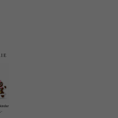
RIE
kinder
Little
,-