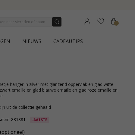
CTION | AURA
NGEN
NIEUWS
CADEAUTIPS
 zwart emaille en glad blauwe emaille en glad roze emaille en
e.
ijn uit de collectie gehaald
rt.nr.
831881
LAATSTE
(optioneel)