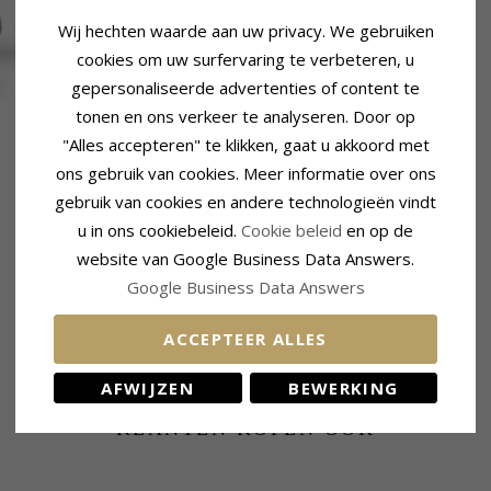
Wij hechten waarde aan uw privacy. We gebruiken
cookies om uw surfervaring te verbeteren, u
gepersonaliseerde advertenties of content te
tonen en ons verkeer te analyseren. Door op
"Alles accepteren" te klikken, gaat u akkoord met
Steen
ons gebruik van cookies. Meer informatie over ons
Slijpsel:
Glad
Kleur:
Zwart
gebruik van cookies en andere technologieën vindt
Steen:
Emaille
u in ons cookiebeleid.
Cookie beleid
en op de
Steen
website van Google Business Data Answers.
Slijpsel:
Glad
Google Business Data Answers
Kleur:
Rode
Steen:
Emaille
ACCEPTEER ALLES
AFWIJZEN
BEWERKING
KLANTEN KOPEN OOK