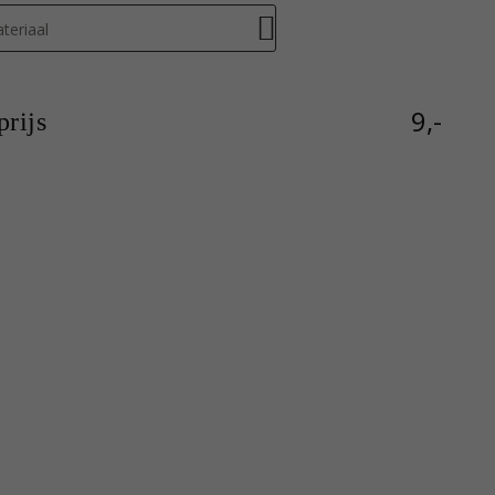
teriaal
9,-
rijs