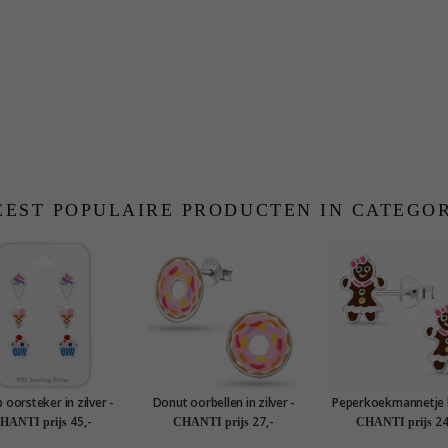
EST POPULAIRE PRODUCTEN IN CATEGO
 oorsteker in zilver -
Donut oorbellen in zilver -
Peperkoekmannetje 
Little Ones
Little Ones
oorbellen in zilver - 
45,-
27,-
24
HANTI prijs
CHANTI prijs
CHANTI prijs
Ones