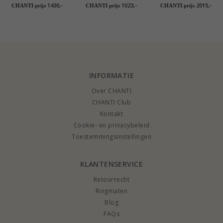
trouwringen in 9
trouwringen in 9
trouwringen in 14
1430,-
1023,-
2015,-
CHANTI prijs
CHANTI prijs
CHANTI prijs
karaat goud 0,03 ct -
karaat goud - set
karaat goud - set
set
INFORMATIE
Over CHANTI
CHANTI Club
Kontakt
Cookie- en privacybeleid
Toestemmingsinstellingen
KLANTENSERVICE
Retourrecht
Ringmaten
Blog
FAQs