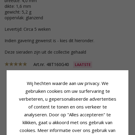
breedte: 4,0 mm
dikte: 1,6 mm
gewicht: 5,2 g
oppervlak: glanzend
Levertijd: Circa 5 weken
Indien gavering gewenst is - kies dit hieronder.
Deze sieraden zijn uit de collectie gehaald
Art.nr.
48T160G40
LAATSTE
Wij hechten waarde aan uw privacy. We
gebruiken cookies om uw surfervaring te
Productinformatie
Ring
Bijvoeglijk Naamwoord:
Plat
Breedte:
4,0 mm
verbeteren, u gepersonaliseerde advertenties
Vorm:
Mannen
Dikte:
1,6 mm
of content te tonen en ons verkeer te
Ringtype:
Trouwring
Gewicht:
5,2 G
analyseren. Door op "Alles accepteren" te
Karaat:
14
Levertijd:
Circa 5 Weken
Edelmetaal:
Goud
klikken, gaat u akkoord met ons gebruik van
Oppervlak:
Glanzend
cookies. Meer informatie over ons gebruik van