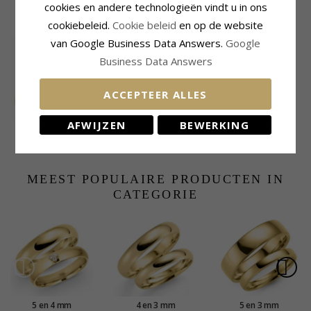
cookies en andere technologieën vindt u in ons
KLANTEN KOPEN OOK
cookiebeleid.
Cookie beleid
en op de website
van Google Business Data Answers.
Google
Business Data Answers
ACCEPTEER ALLES
AFWIJZEN
BEWERKING
Diamant mémoire
ring in 14 karaat
778,-
CHANTI prijs
goud 0,09 ct
MEEST POPULAIRE PRODUCTEN IN
CATEGORIE
5 en 4 mm
4 en 3 mm
5 en 3 mm