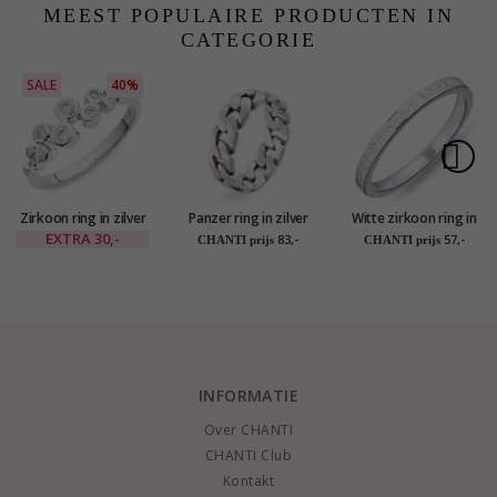
MEEST POPULAIRE PRODUCTEN IN
CATEGORIE
SALE
40%
Zirkoon ring in zilver
Panzer ring in zilver
Witte zirkoon ring in
- Bubbly Sparkle
zilver
EXTRA
30,-
83,-
57,-
CHANTI prijs
CHANTI prijs
INFORMATIE
Over CHANTI
CHANTI Club
Kontakt