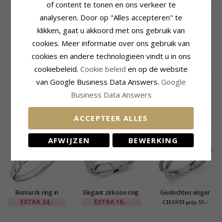
of content te tonen en ons verkeer te
analyseren. Door op "Alles accepteren" te
LAATSTE
80%
klikken, gaat u akkoord met ons gebruik van
cookies. Meer informatie over ons gebruik van
cookies en andere technologieën vindt u in ons
cookiebeleid.
Cookie beleid
en op de website
Gevlochten vinger
Gevlochten zilver
Glanzend Simple
van Google Business Data Answers.
Google
ringen in geoxideerd
ring in geoxideerd
Rings ring in
EXTRA
12,-
51,-
29,-
CHANTI prijs
CHANTI prijs
sterlingzilver
sterlingzilver
geoxideerd
Business Data Answers
sterlingzilver
KLANTEN KOPEN OOK
ACCEPTEER ALLES
SALE
45%
SALE
70%
AFWIJZEN
BEWERKING
Bismarck ring in
Elegant zirkoon ring
Gevlochten vinger
zilver
in gerodineerd zilver
ringen in geoxideerd
EXTRA
24,-
EXTRA
16,-
51,-
CHANTI prijs
sterlingzilver