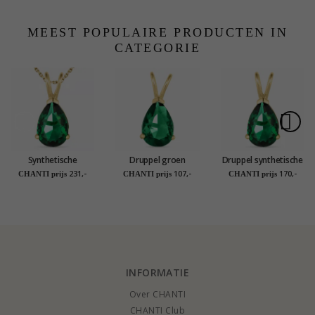
cm x 1,1 mm
MEEST POPULAIRE PRODUCTEN IN
CATEGORIE
Synthetische
Druppel groen
Druppel synthetische
smaragd ketting in
synthetische
smaragd hanger in
231,-
107,-
170,-
CHANTI prijs
CHANTI prijs
CHANTI prijs
verguld sterlingzilver
smaragd hanger in 9
14 karaat goud -
met hanger in 14
karaat goud - Gold
Gold Collection
karaat goud - Gold
Collection
Collection
INFORMATIE
Over CHANTI
CHANTI Club