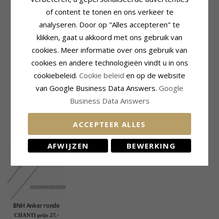
Caraat:
0,26
of content te tonen en ons verkeer te
Steen
Zetting
analyseren. Door op "Alles accepteren" te
Aantal:
1
Lengte Incl. Bijl:
17,5 mm
klikken, gaat u akkoord met ons gebruik van
Slijpsel:
Facetgeslepen
Lengte Excl. Bijl:
12,0 mm
Steen:
Smaragd
Breedte:
11,0 mm
cookies. Meer informatie over ons gebruik van
Caraat:
0,46
Diepte:
4,5 mm
cookies en andere technologieën vindt u in ons
Levertijd
Past Bij Gouden Ketting Met
cookiebeleid.
Cookie beleid
en op de website
Levertijd:
4-5 Weekdagen
Breedte
van Google Business Data Answers.
Google
Slang Max.:
2,0 mm
Business Data Answers
Venetiaans Max.:
2,0 mm
ACCEPTEER ALLES
KLANTEN KOPEN OOK
AFWIJZEN
BEWERKING
BNH Anker ronde
ketting in zilver 50
27,-
CHANTI prijs