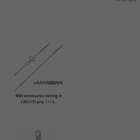
BNH venetiaanse ketting in
14 karaat witgoud 42 cm x
1114,-
CHANTI prijs
1,3 mm