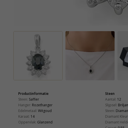
Productinformatie
Steen
Steen:
Saffier
Aantal:
12
Hanger:
Rozethanger
Slijpsel:
Brilja
Edelmetaal:
Witgoud
Steen:
Diaman
Karaat:
14
Diamant Kleur
Oppervlak:
Glanzend
Diamant Held
Caraat:
0,55