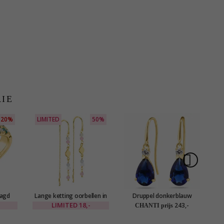
RIE
20%
LIMITED
50%
ragd
Lange ketting oorbellen in
Druppel donkerblauw
A
araat
verguld messing - Eliné
oorbellen in 9 karaat goud
LIMITED
18,-
243,-
CHANTI prijs
met zirkoon en syntetische
saffier - Gold Collection