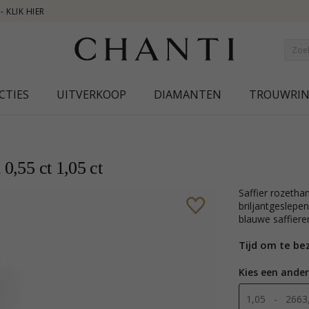
NEW COLLECTION | AUR
CTIES
UITVERKOOP
DIAMANTEN
TROUWRI
 0,55 ct 1,05 ct
saffier rozethanger in 14 caraat witgoud met glanzend oppervlak en 12
briljantgeslep
blauwe saffieren
Tijd om te be
Kies een ander
1,05 - 2663,