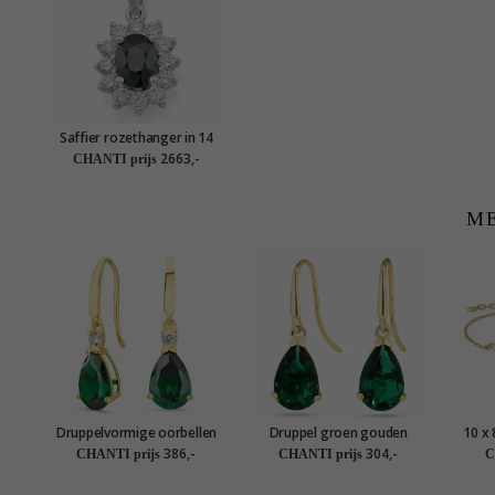
Saffier rozethanger in 14
caraat witgoud 0,55 ct 1,05
2663,-
CHANTI prijs
ct
ME
Druppelvormige oorbellen
Druppel groen gouden
10 x
in 14 karaat goud met
oorbellen in 14 karaat goud
pare
386,-
304,-
CHANTI prijs
CHANTI prijs
C
synthetische smaragd en
met synthetische smaragd
ste
zirkoon - Gold Collection
- Gold Collection