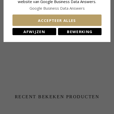
website van Google Business Data Answers.
Past Bij Gouden Ketting Met Breedte
Google Business Data Answers
Slang Max.:
1,3 mm
Venetiaans Max.:
1,4 mm
ACCEPTEER ALLES
KLANTEN KOPEN OOK
AFWIJZEN
BEWERKING
RECENT BEKEKEN PRODUCTEN