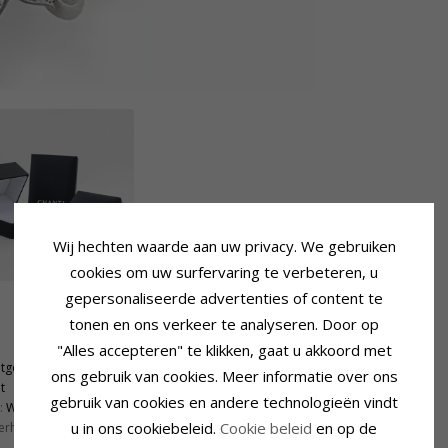
Wij hechten waarde aan uw privacy. We gebruiken
cookies om uw surfervaring te verbeteren, u
gepersonaliseerde advertenties of content te
tonen en ons verkeer te analyseren. Door op
Steen
Aantal:
1
"Alles accepteren" te klikken, gaat u akkoord met
ntgeslepen
Slijpsel:
Facetgeslepen
ons gebruik van cookies. Meer informatie over ons
t
Kleur:
Blauwe
gebruik van cookies en andere technologieën vindt
:
Wesselton
Steen:
Saffier
u in ons cookiebeleid.
Cookie beleid
en op de
erheid:
Si
Caraat:
1,05