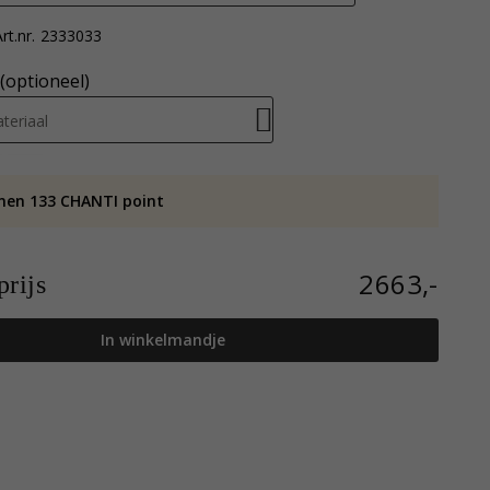
rt.nr.
2333033
(optioneel)
teriaal
nen 133 CHANTI point
2663,-
rijs
In winkelmandje