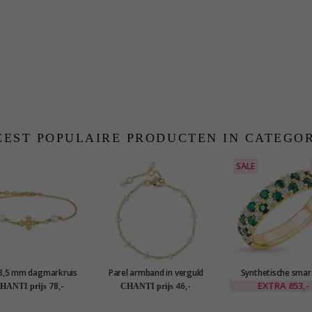
EST POPULAIRE PRODUCTEN IN CATEGO
SALE
 8,5 mm dagmarkruis
Parel armband in verguld
Synthetische sma
l armband in verguld
sterlingzilver
gouden ring in 9 k
EXTRA
853,-
78,-
46,-
HANTI prijs
CHANTI prijs
rlingzilver - Amoré
goud