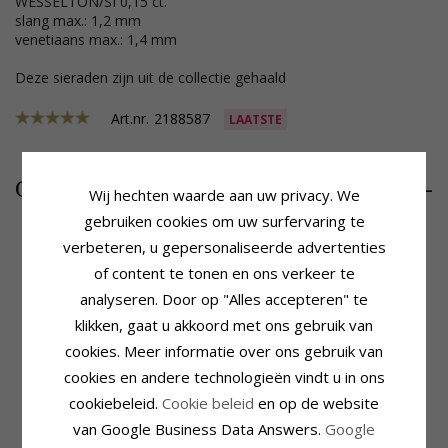
WESSELTON/SI 0,15 ct.
slang max.: 1,2 mm
venetiaans max.: 1,4 mm
Deze sieraden zijn uit de collectie gehaald
Art.nr.
2188587
LAATSTE
653,-
CHANTI prijs
Wij hechten waarde aan uw privacy. We
gebruiken cookies om uw surfervaring te
verbeteren, u gepersonaliseerde advertenties
of content te tonen en ons verkeer te
Productinformatie
Steen
analyseren. Door op "Alles accepteren" te
Vorm:
Hart
Aantal:
12
Steen:
Diamant
Slijpsel:
Briljantgeslepen
klikken, gaat u akkoord met ons gebruik van
Hanger:
Hanger
Steen:
Diamant
cookies. Meer informatie over ons gebruik van
Edelmetaal:
Goud-En Witgoud
Diamant Kleur:
Wesselton
cookies en andere technologieën vindt u in ons
Karaat:
14
Diamant Helderheid:
Si
Oppervlak:
Glanzend
Caraat:
0,15
cookiebeleid.
Cookie beleid
en op de website
van Google Business Data Answers.
Google
Zetting
Levertijd