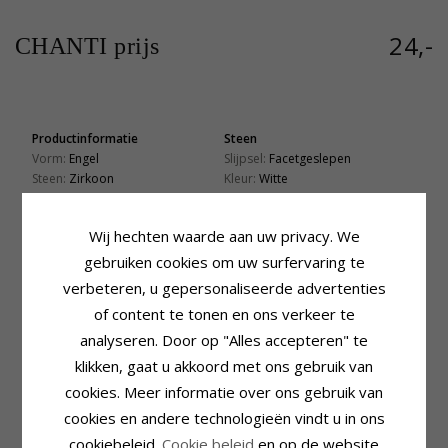
24,-
CHANTI prijs
Productinformatie
Steen
Vorm:
Engel
Slijpsel:
Facetgeslepen
Steen:
Zirkoon
Kleur:
Witte
Hanger:
Hanger
Steen:
Zirkoon
Edelmetaal:
Zilver
Zetting
Wij hechten waarde aan uw privacy. We
Oppervlak:
Glanzend
Lengte:
20,2 mm
gebruiken cookies om uw surfervaring te
Lengte Excl. Bijl:
15,2 mm
verbeteren, u gepersonaliseerde advertenties
Breedte:
13,1 mm
of content te tonen en ons verkeer te
Levertijd
analyseren. Door op "Alles accepteren" te
Levertijd:
4-5 Weekdagen
klikken, gaat u akkoord met ons gebruik van
cookies. Meer informatie over ons gebruik van
KLANTEN KOPEN OOK
cookies en andere technologieën vindt u in ons
cookiebeleid.
Cookie beleid
en op de website