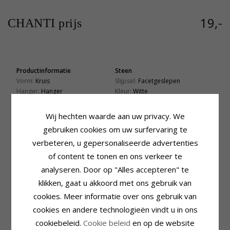
19,-
CHANTI prijs
Productinformatie
Steen
Vorm:
Kruis
Slijpsel:
Facetgeslepen
Hanger:
Hanger
Kleur:
Witte
Edelmetaal:
Zilver
Steen:
Zirkoon
Oppervlak:
Glanzend
Wij hechten waarde aan uw privacy. We
Zetting
Lengte Excl. Bijl:
41,9 mm
gebruiken cookies om uw surfervaring te
Breedte:
29,5 mm
verbeteren, u gepersonaliseerde advertenties
Levertijd
of content te tonen en ons verkeer te
Levertijd:
4-5 Weekdagen
analyseren. Door op "Alles accepteren" te
klikken, gaat u akkoord met ons gebruik van
KLANTEN KOPEN OOK
cookies. Meer informatie over ons gebruik van
cookies en andere technologieën vindt u in ons
cookiebeleid.
Cookie beleid
en op de website