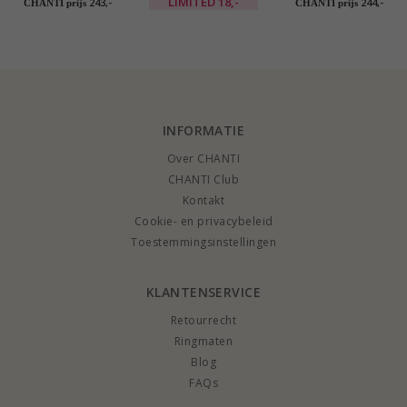
LIMITED
18,-
243,-
244,-
CHANTI prijs
CHANTI prijs
goud met zirkoon en
messing - Eliné
goud met syntetische
syntetische saffier -
saffier en zirkoon -
Gold Collection
Gold Collection
INFORMATIE
Over CHANTI
CHANTI Club
Kontakt
Cookie- en privacybeleid
Toestemmingsinstellingen
KLANTENSERVICE
Retourrecht
Ringmaten
Blog
FAQs