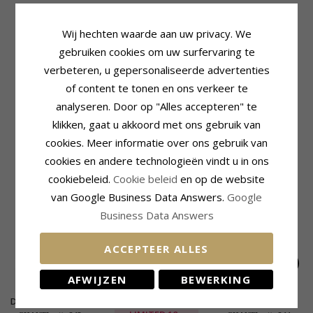
Wij hechten waarde aan uw privacy. We
Productinformatie
Steen
Kleur:
Blauwe
Aantal:
2
gebruiken cookies om uw surfervaring te
Oorbellen:
Oorbellen
Slijpsel:
Facetgeslepen
verbeteren, u gepersonaliseerde advertenties
Edelmetaal:
Zilver
Kleur:
Blauwe
of content te tonen en ons verkeer te
Oppervlak:
Glanzend
Steen:
Labradoriet
analyseren. Door op "Alles accepteren" te
Afmeting
Levertijd
klikken, gaat u akkoord met ons gebruik van
Lengte Incl. Haakje:
35,0 mm
Levertijd:
4-5 Weekdagen
Breedte:
13,0 mm
cookies. Meer informatie over ons gebruik van
cookies en andere technologieën vindt u in ons
MEEST POPULAIRE PRODUCTEN IN
cookiebeleid.
Cookie beleid
en op de website
CATEGORIE
van Google Business Data Answers.
Google
Business Data Answers
LIMITED
50%
ACCEPTEER ALLES
AFWIJZEN
BEWERKING
Druppel donkerblauw
Lange blauwe ketting
Druppelvormige
oorbellen in 9 karaat
oorbellen in verguld
oorbellen in 9 karaat