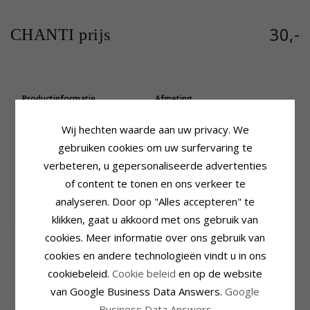
30,-
CHANTI prijs
Productinformatie
Afmeting
Merk:
Scrouples
Lengte:
12,0 mm
Vorm:
Hart
Breedte:
10,0 mm
Wij hechten waarde aan uw privacy. We
Type:
Hanger Met Ketting
gebruiken cookies om uw surfervaring te
Levertijd
Edelmetaal:
Zilver
Levertijd:
4-5 Weekdagen
verbeteren, u gepersonaliseerde advertenties
Oppervlak:
Mat
of content te tonen en ons verkeer te
analyseren. Door op "Alles accepteren" te
KLANTEN KOPEN OOK
klikken, gaat u akkoord met ons gebruik van
cookies. Meer informatie over ons gebruik van
cookies en andere technologieën vindt u in ons
cookiebeleid.
Cookie beleid
en op de website
van Google Business Data Answers.
Google
Business Data Answers